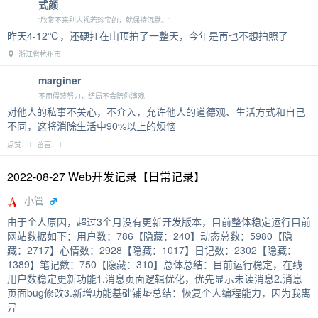
式颜
“欣赏不来别人视若珍宝的，就保持沉默。”
昨天4-12℃，还硬扛在山顶拍了一整天，今年是再也不想拍照了
浙江省杭州市
marginer
不用假装努力，结局不会陪你演戏
对他人的私事不关心，不介入，允许他人的道德观、生活方式和自己
不同，这将消除生活中90%以上的烦恼
点赞：1 留言：1
2022-08-27 Web开发记录【日常记录】
小管
由于个人原因，超过3个月没有更新开发版本，目前整体稳定运行目前
网站数据如下：用户数：786【隐藏：240】动态总数：5980【隐
藏：2717】心情数：2928【隐藏：1017】日记数：2302【隐藏：
1389】笔记数：750【隐藏：310】总体总结：目前运行稳定，在线
用户数稳定更新功能1.消息页面逻辑优化，优先显示未读消息2.消息
页面bug修改3.新增功能基础铺垫总结：恢复个人编程能力，因为我离
异