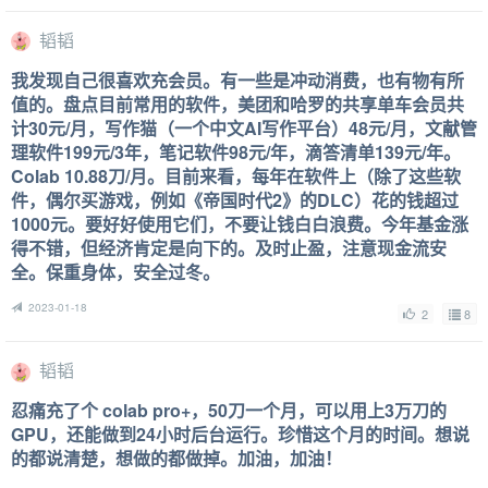
韬韬
我发现自己很喜欢充会员。有一些是冲动消费，也有物有所
值的。盘点目前常用的软件，美团和哈罗的共享单车会员共
计30元/月，写作猫（一个中文AI写作平台）48元/月，文献管
理软件199元/3年，笔记软件98元/年，滴答清单139元/年。
Colab 10.88刀/月。目前来看，每年在软件上（除了这些软
件，偶尔买游戏，例如《帝国时代2》的DLC）花的钱超过
1000元。要好好使用它们，不要让钱白白浪费。今年基金涨
得不错，但经济肯定是向下的。及时止盈，注意现金流安
全。保重身体，安全过冬。
2023-01-18
2
8
韬韬
忍痛充了个 colab pro+，50刀一个月，可以用上3万刀的
GPU，还能做到24小时后台运行。珍惜这个月的时间。想说
的都说清楚，想做的都做掉。加油，加油！