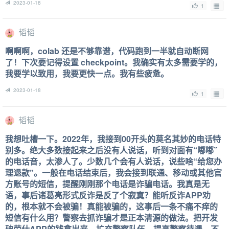
2023-01-18
1
韬韬
啊啊啊，colab 还是不够靠谱，代码跑到一半就自动断网
了！下次要记得设置 checkpoint。我确实有太多需要学的，
我要学以致用，我要更快一点。我有些疲惫。
2023-01-18
1
韬韬
我想吐槽一下。2022年，我接到00开头的莫名其妙的电话特
别多。绝大多数接起来之后没有人说话，听到对面有“嘟嘟”
的电话音，太渗人了。少数几个会有人说话，说些啥“给您办
理退款”。一般在电话结束后，我会接到联通、移动或其他官
方账号的短信，提醒刚刚那个电话是诈骗电话。我真是无
语，事后诸葛亮形式反诈是反了个寂寞？能听反诈APP劝
的，根本就不会被骗！真能被骗的，这事后一条不痛不痒的
短信有什么用？警察去抓诈骗才是正本清源的做法。把开发
破劳什APP的钱拿出来，扩充警察队伍，提高警察待遇，不