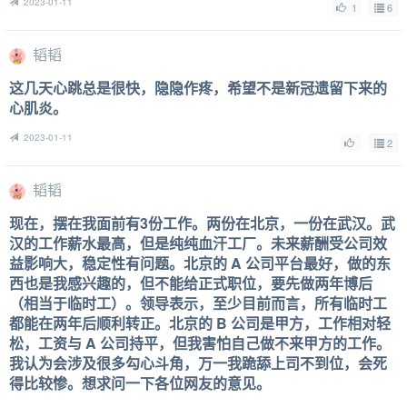
2023-01-11
1
6
韬韬
这几天心跳总是很快，隐隐作疼，希望不是新冠遗留下来的
心肌炎。
2023-01-11
2
韬韬
现在，摆在我面前有3份工作。两份在北京，一份在武汉。武
汉的工作薪水最高，但是纯纯血汗工厂。未来薪酬受公司效
益影响大，稳定性有问题。北京的 A 公司平台最好，做的东
西也是我感兴趣的，但不能给正式职位，要先做两年博后
（相当于临时工）。领导表示，至少目前而言，所有临时工
都能在两年后顺利转正。北京的 B 公司是甲方，工作相对轻
松，工资与 A 公司持平，但我害怕自己做不来甲方的工作。
我认为会涉及很多勾心斗角，万一我跪舔上司不到位，会死
得比较惨。想求问一下各位网友的意见。