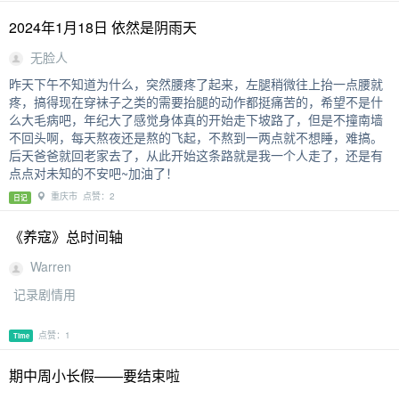
2024年1月18日 依然是阴雨天
无脸人
昨天下午不知道为什么，突然腰疼了起来，左腿稍微往上抬一点腰就
疼，搞得现在穿袜子之类的需要抬腿的动作都挺痛苦的，希望不是什
么大毛病吧，年纪大了感觉身体真的开始走下坡路了，但是不撞南墙
不回头啊，每天熬夜还是熬的飞起，不熬到一两点就不想睡，难搞。
后天爸爸就回老家去了，从此开始这条路就是我一个人走了，还是有
点点对未知的不安吧~加油了！
重庆市 点赞：2
日记
《养寇》总时间轴
Warren
记录剧情用
点赞：1
Time
期中周小长假——要结束啦