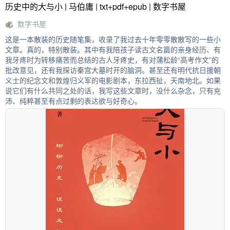
历史中的大与小 | 马伯庸 | txt+pdf+epub | 数字书屋
数字书屋
这是一本散装的历史随笔集，收录了我过去十年零零散散写的一些小
文章。真的，特别散装。其中有我陪孩子读古文名篇的亲身经历、有
我牙疼时为转移痛苦而总结的古人牙疼史，有对蒲松龄“高考作文”的
批改意见，还有我探访秦宫大墓时开的脑洞。甚至还有明代抗日援朝
义士的纪念文和敦煌归义军的电影剧本，东拉西扯，天南地北。如果
说它们有什么共同之处的话，我写这些文章时，没什么杂念，只有充
沛、纯粹甚至有点过剩的表达欲与好奇心。