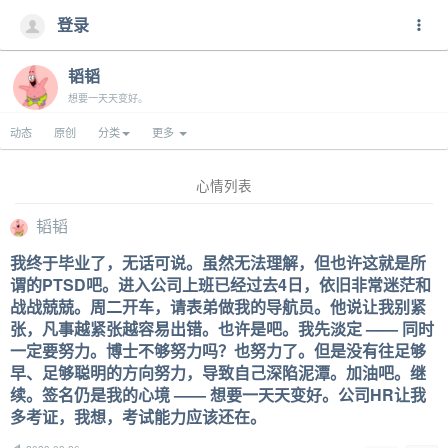
登录
韬韬
想要一天天变好。
动态
原创
分类
更多
心情列表
韬韬
我终于毕业了，无话可说。虽然无法理解，但也许这就是所
谓的PTSD吧。进入公司上班已经过去4日，依旧非常迷茫和
战战兢兢。周二开车，请表弟做我的导航员。他说让我别紧
张，凡事越紧张越容易出错。也许是吧。我先淡定 —— 同时
一定要努力。博士不够努力吗？也努力了。但是没有往足够
早、足够聪明的方向努力，导致自己深陷泥潭。加油吧。继
续。签名仍是我的心境 —— 想要一天天变好。公司HR让我
多考证，我想，考试能力应该还在。