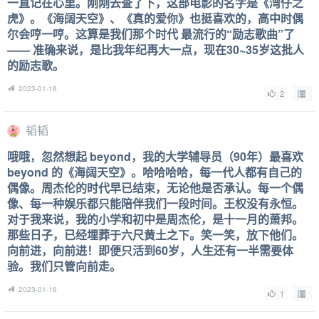
一直记在心里。刚刚去查了下，这部电影的名字是《湾仔之
虎》。《海阔天空》、《真的爱你》也挺喜欢的，高中时偶
尔会哼一哼。这算是我们那个时代 最流行的“励志歌曲”了
—— 准确来说，是比我年纪再大一点，现在30~35岁这批人
的励志歌。
2023-01-16
2
韬韬
哦哦，忽然想起 beyond，我的大学辅导员（90年）最喜欢
beyond 的《海阔天空》。哈哈哈哈，每一代人都有自己的
偶像。周杰伦的时代早已结束，无论他是否承认。每一个偶
像、每一种娱乐都只能陪伴我们一段时间。王权没有永恒。
对于我来说，我的小学和初中是周杰伦，是十一月的萧邦。
那些日子，已经埋葬于六尺黄土之下。笑一笑，放下他们。
向前进，向前进！即便只活到60岁，人生还有一半需要体
验。我们只管向前走。
2023-01-16
1