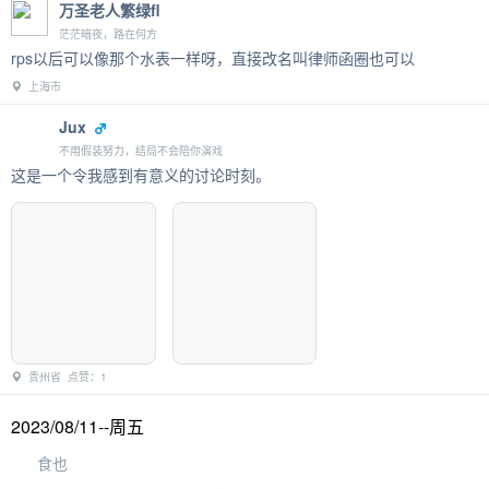
万圣老人繁绿fl
茫茫暗夜，路在何方
rps以后可以像那个水表一样呀，直接改名叫律师函圈也可以
上海市
Jux
不用假装努力，结局不会陪你演戏
这是一个令我感到有意义的讨论时刻。
贵州省 点赞：1
2023/08/11--周五
食也