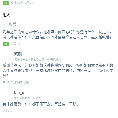
浙江省 点赞：5
日记
思考
时光
几年之后的你在做什么，在哪里，你开心吗？你还有什么一技之长，
可以养活你？什么东西经历时间才会变得更让人信赖，越久越吃香？
点赞：1
日记
式颜
“欣赏不来别人视若珍宝的，就保持沉默。”
感谢某些人，让我对姐姐这种称呼感到膈应。被叫姐姐意味着有无数
责任义务要我来担，要有比海还宽广的胸怀，包容一切——做什么美
梦？
浙江省杭州市 点赞：3
Lin_u
每个人都是独立的个体。
身体好疲惫，什么都干不下去，再坚持一下趴。
点赞：1