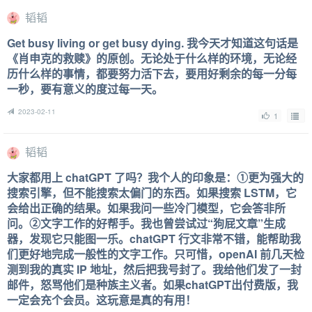
韬韬
Get busy living or get busy dying. 我今天才知道这句话是
《肖申克的救赎》的原创。无论处于什么样的环境，无论经
历什么样的事情，都要努力活下去，要用好剩余的每一分每
一秒，要有意义的度过每一天。
2023-02-11
1
韬韬
大家都用上 chatGPT 了吗？我个人的印象是：①更为强大的
搜索引擎，但不能搜索太偏门的东西。如果搜索 LSTM，它
会给出正确的结果。如果我问一些冷门模型，它会答非所
问。②文字工作的好帮手。我也曾尝试过“狗屁文章”生成
器，发现它只能图一乐。chatGPT 行文非常不错，能帮助我
们更好地完成一般性的文字工作。只可惜，openAI 前几天检
测到我的真实 IP 地址，然后把我号封了。我给他们发了一封
邮件，怒骂他们是种族主义者。如果chatGPT出付费版，我
一定会充个会员。这玩意是真的有用！