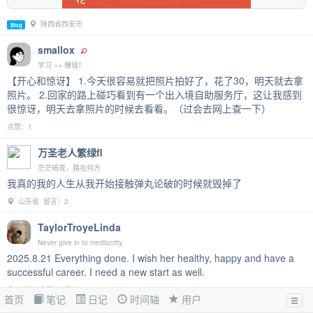
陕西省西安市
Blog
smallox
学习 == 赚钱！
【开心和惊讶】 1.今天很容易就把照片拍好了，花了30，明天就去拿
照片。 2.回家的路上碰巧看到有一个出入境自助服务厅，这让我感到
很惊讶，明天去拿照片的时候去看看。（过会去网上查一下）
点赞：1
万圣老人繁绿fl
茫茫暗夜，路在何方
我真的我的人生从我开始接触弹丸论破的时候就毁掉了
山东省 留言：2
TaylorTroyeLinda
Never give in to mediocrity.
2025.8.21 Everything done. I wish her healthy, happy and have a
successful career. I need a new start as well.
安徽省合肥市 留言：1
首页
笔记
日记
时间轴
用户