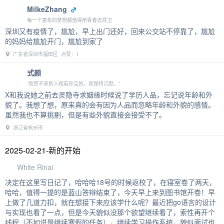
MilkeZhang
每一个童年的梦想都值得用青春去捍卫
深圳又有疫情了，尴尬，早上出门还好，回来公交站不停靠了，尴尬
的妈妈给尴尬开门，尴尬到家了
广东省深圳市福田区 点赞：1
式颜
“欣赏不来别人视若珍宝的，就保持沉默。”
X和我说她之前去灵隐寺求姻缘时候说了学历人品，忘记说年龄和外
貌了。我想了想，原来真的会有因为人品而忽略年龄和外貌的感情。
虽然我也不算挑剔，但是有些外貌直接会接受不了。
浙江省杭州市
2025-02-21-新的开始
White Rinai
决定在这里写日记了，哈哈哈18号的时候返校了，在寝室卷了两天，
哈哈，值得一提的是蓝山答辩结束了，今天早上来到图书馆开卷！早
上做了几道力扣，就在想接下来应该学什么呢？最近把go语言的设计
与实现也看了一点，但是今天貌似没那个欲望继续看了，索性再开个
线程（不如说是继续寒假的任务），继续学习操作系统，貌似面试也