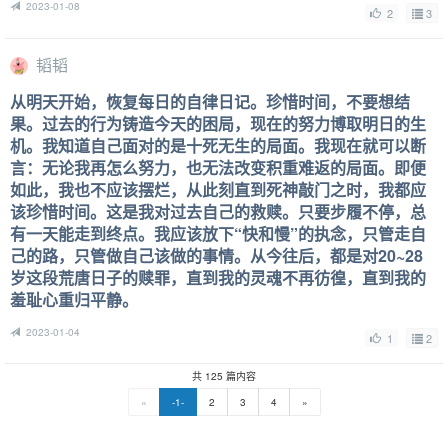
2023-01-08
2
3
韬韬
从明天开始，恢复每日的自律日记。珍惜时间，不要想结
果。过去的行为铸造今天的困局，现在的努力博取明日的生
机。我知道自己面对的是十死无生的局面。我现在就可以断
言：无论我再怎么努力，也无法改变积重难返的局面。即便
如此，我也不应该摆烂，从此刻直到死神敲门之时，我都应
该珍惜时间。这是我对过去自己的救赎。只要步履不停，总
有一天能走到终点。我应该放下“快和慢”的执念，只管走自
己的路，只管做自己该做的事情。从今往后，都是对20~28
岁这段荒唐日子的赎罪，直到我的灵魂不再彷徨，直到我的
羞耻心重归平静。
2023-01-04
1
2
共 125 篇内容
«
-1-
2
3
4
»