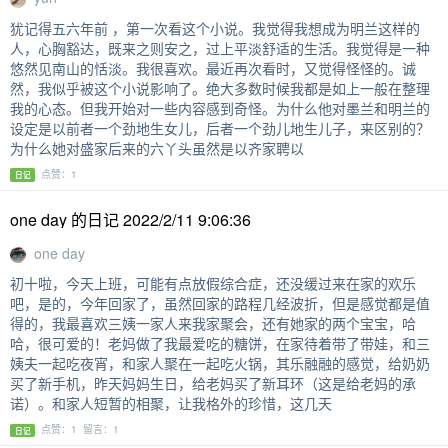
犹记得五六年前 ，第一次看这个小说。我觉得我想成为明兰这样的
人，心胸豁达，既来之则安之，过上平淡舒适的生活。我觉得是一种
悠然见南山的恬淡。我很喜欢。最近再次看时，又觉得怪怪的。诚
然，我似乎被这个小说影响了。绝大多数时候我都是如上一般在整理
我的心态。但我开始对一些内容感到奇怪。为什么他对墨兰和明兰的
设定是以前者一个劲地生女儿，后者一个劲儿地生儿子，来区别的？
为什么她对盛家后来的六丫头虽然是以齐家聘以
点赞：1
日记
one day 的日记 2022/2/11 9:06:36
one day
初十啦，今天上班，可能有点放假综合症，还没缓过来在家的欢乐
吧，是的，今年回家了，虽然回家的路程几经波折，但是感觉都是值
得的，我最喜欢三姨一家人来我家聚会，还有她家的两个宝宝，哈
哈，很可爱的！老妈做了我最爱吃的糖饼，在家待着带了带娃，和三
姨夫一起吃夜宵，和家人聚在一起吃火锅，其乐融融的感觉，给奶奶
买了新手机，昨天妈妈生日，给老妈买了新耳环（这是给老妈的承
诺）。和家人短暂的相聚，让我格外的珍惜，这几天
点赞：1 留言：1
日记