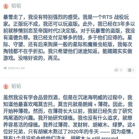
韬韬
暴雪走了，我没有特别强烈的感受。我是一个RTS 战役玩
家。正版玩不成，我还可以玩盗版。此外，我已经在3年多以
前就移情别恋至帝国时代2决定版。对于玩暴雪的盗版，我没
有道德负罪。我已经支付足够多的钱，多于他们应得的。星
际、守望、还有后来狗屎一般的星际和魔兽虫蛀版，我每次
掏钱都不在乎折扣。我只希望他们迷途知返，能踏踏实实做
游戏。没啥好说的，再见。
2023-01-24
1
1
韬韬
虽然我没有学会品尝烈酒，但是在沉迷海明威的过程中，我
知道他最喜欢喝莫吉托，莫吉托就是朗姆 + 薄荷。因此，我
开始种薄荷。然而，在薄荷长大以前，我就已经失去了研究
鸡尾酒的兴趣。我开始研究绿植。我也没有什么追求，就想
养容易活的绿植。我养过薄荷、发财树、胡椒木、绿萝。这4
位好兄弟，只有胡椒木熬过了2020年的冬天 —— 因为疫情，
我有1个月没机会给他们浇水。胡椒木 is still around.