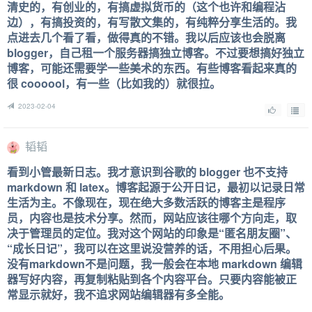
清史的，有创业的，有搞虚拟货币的（这个也许和编程沾
边），有搞投资的，有写散文集的，有纯粹分享生活的。我
点进去几个看了看，做得真的不错。我以后应该也会脱离
blogger，自己租一个服务器搞独立博客。不过要想搞好独立
博客，可能还需要学一些美术的东西。有些博客看起来真的
很 coooool，有一些（比如我的）就很拉。
2023-02-04
韬韬
看到小管最新日志。我才意识到谷歌的 blogger 也不支持
markdown 和 latex。博客起源于公开日记，最初以记录日常
生活为主。不像现在，现在绝大多数活跃的博客主是程序
员，内容也是技术分享。然而，网站应该往哪个方向走，取
决于管理员的定位。我对这个网站的印象是“匿名朋友圈”、
“成长日记”，我可以在这里说没营养的话，不用担心后果。
没有markdown不是问题，我一般会在本地 markdown 编辑
器写好内容，再复制粘贴到各个内容平台。只要内容能被正
常显示就好，我不追求网站编辑器有多全能。