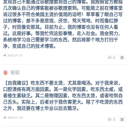
发现自己不能通过谷歌搜索到自己的博客。我按照官方教程
几次确认自己的博客能被谷歌搜索到。可能是之前在博客里
说过很多不符合美国主流价值观的话吧！草草看了眼自己写
过的博客，差不多是悲观、厌世、骂天骂地、时而像红脖
子，时而像安那其。目前为止，我的博客也没有任何人看
过。这是好事。等我忙完这些事情，走入社会。我会努力、
系统地学习自己需要学习的东西，然后将那个地方打扫干
净，变成自己的技术博客。
2023-01-27
2
韬韬
【自我建议】吃东西不要太烫，尤其是喝汤。对于我来说，
口腔溃疡有两方面因素。其一是化学因素，吃东西太咸，或
者维生素缺乏。其二是物理因素，吃东西太烫，或者咬到自
己舌头。实际上，后者对于我伤害更大。除了不吃烫的东西
之外，我还要在博士毕业以后去整牙。
2023-01-24
3