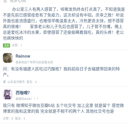
晓梦心雨
办公室三人有两人感冒了，咳嗽发热终去打点滴了。不知道我是
不是先前已感冒痊愈有了免疫力，这次却没有中招。庆幸之致！听说
外面也是流感盛行，也难怪早晚温差太大，冷热更迭太快，想不感冒
真的很难！ 家里老公和儿子先后也感冒了，儿子管不住嘴，晚上
总是爱吃冰冷的水果，即使感冒了还偷偷瞒着我吃，真的头疼！老公
也病怏怏的
点赞：1
日记
Rainow
我来到这个世界为的是看太阳
问：有没有福建人民吃过巧酸榄？我妈前段日子去福建带回来的特
产。
山东省济南市 留言：2
西咖喱7
谢谢你dratk！！！
我只有 微博知乎微信豆瓣b站 五个社交号 加上这里 就是留个 感觉微
博里的我和这里的我 完全就是不相干的两个人 其他社交号也是
点赞：8 留言：2