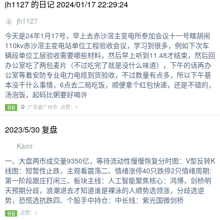
jh1127 的日记 2024/01/17 22:29:24
jh1127
今天是24年1月17号，早上去赤沙滘主变电所参加会议十一号瞎胡闹
110kv赤沙滘主变电站单位工程验收会议，学习到很多，例如下次车
辆段单位工层验收需要哪些材料，然后早上听到11.48才结束，然后回
办公室吃了两包麦片（不过吃完了就是没什么味道），下午的话再办
公室等着安防专业电力电缆到货验收，不过数量有点多，所以下午基
本没干什么事情，6点去二局吃饭，顺便拿个红包快递，还是不错的，
汤泡饭，起码比粥要好喝许
广东省广州市 点赞：1
日记
2023/5/30 复盘
Kami
一、大盘两市成交量9350亿，等待流动性慢慢恢复分时图：V型反转K
线图：短暂性止跌，主观看震荡二、情绪涨停40只跌停2只情绪周期:
第一阶段跟庄打闲三、板块主线：人工智能聚焦核心：鸿博，剑桥明
天预期分歧，浪潮退去才知道谁是裸泳的人顺势选领涨，分歧选逆
势，恐慌选抗跌四、个股手中持仓：中长线：紫光国微剑桥
点赞：1
日记