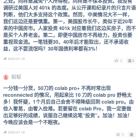
之处。同样是减免个人所得税，同样是不保本投资。我没有
调研过美国人对 401k 的态度。从公开课和纪录片的只言片语
判断，他们大多支持这个政策。然而，中美情况大不一样，
我们这边还是要慎重。第一，美国股市长牛，类似于近20年
来的中国房市。人家投资 401k 对应着我们这边买房子，而不
是买个人养老金。第二，即便中国房市不再给力，投资也要
重视现金流。一笔钱要30、40年后才能取出，还不承诺收
益，这不耍流氓吗？30年国债利率都有3%！
2023-01-18
1
2
韬韬
一分钱一分货，50刀的 colab pro+ 不再时常出现
reconnected 的情况，用起来比 10 刀的 colab pro 舒畅太
多！我怀疑，1个月后自己会舍不得降级回到 colab pro。由
俭入奢易，由奢入俭难。若要留在 colab Pro，我一定要做
出足够好的成绩，说服自己继续这笔“投资”。加油！加油！
今晚应该会是一个不眠夜。
2023-01-18
1