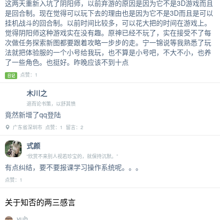
这两天重新入坑了阴阳师，以前弃游的原因是因为它不是3D游戏而且
是回合制。现在觉得可以玩下去的理由也是因为它不是3D而且是可以
挂机战斗的回合制。以前时间比较多，可以花大把的时间在游戏上。
觉得阴阳师这种游戏实在没有趣。原神已经不玩了，实在接受不了每
次做任务探索新图都要跟着攻略一步步的走。宁一锦说等我熟悉了玩
法就把体验服的一个小号给我玩，也不算是小号吧，不大不小，也养
了一些角色。也挺好。昨晚应该不到十点
点赞：1
日记
木川之
退而论书策，以舒其愤
竟然新增了qq登陆
广东省深圳市 点赞：1 留言：2
式颜
“欣赏不来别人视若珍宝的，就保持沉默。”
有点纠结，要不要报课学习操作系统呢。。。
点赞：1
关于知否的两三感言
yuh