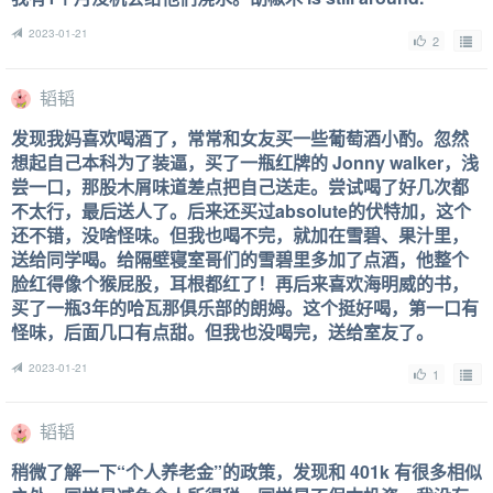
2023-01-21
2
韬韬
发现我妈喜欢喝酒了，常常和女友买一些葡萄酒小酌。忽然
想起自己本科为了装逼，买了一瓶红牌的 Jonny walker，浅
尝一口，那股木屑味道差点把自己送走。尝试喝了好几次都
不太行，最后送人了。后来还买过absolute的伏特加，这个
还不错，没啥怪味。但我也喝不完，就加在雪碧、果汁里，
送给同学喝。给隔壁寝室哥们的雪碧里多加了点酒，他整个
脸红得像个猴屁股，耳根都红了！再后来喜欢海明威的书，
买了一瓶3年的哈瓦那俱乐部的朗姆。这个挺好喝，第一口有
怪味，后面几口有点甜。但我也没喝完，送给室友了。
2023-01-21
1
韬韬
稍微了解一下“个人养老金”的政策，发现和 401k 有很多相似