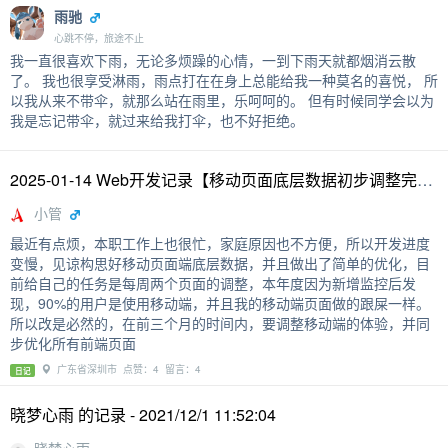
雨驰
心跳不停，旅途不止
我一直很喜欢下雨，无论多烦躁的心情，一到下雨天就都烟消云散
了。 我也很享受淋雨，雨点打在在身上总能给我一种莫名的喜悦， 所
以我从来不带伞，就那么站在雨里，乐呵呵的。 但有时候同学会以为
我是忘记带伞，就过来给我打伞，也不好拒绝。
2025-01-14 Web开发记录【移动页面底层数据初步调整完成】
小管
最近有点烦，本职工作上也很忙，家庭原因也不方便，所以开发进度
变慢，见谅构思好移动页面端底层数据，并且做出了简单的优化，目
前给自己的任务是每周两个页面的调整，本年度因为新增监控后发
现，90%的用户是使用移动端，并且我的移动端页面做的跟屎一样。
所以改是必然的，在前三个月的时间内，要调整移动端的体验，并同
步优化所有前端页面
广东省深圳市 点赞：4 留言：4
日记
晓梦心雨 的记录 - 2021/12/1 11:52:04