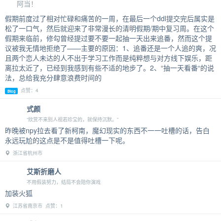
阿当！
假期前度过了相对忙碌和痛苦的一周，在最后一个ddl提交完后属实是
松了一口气，然后就迎来了非常漫长的清明假期/期中复习周。在这个
假期来临前，修勾曾经提过要不要一起抽一天出来追番，然而这个提
议被我无情地拒绝了——主要的原因：1、追番还是一个人追的爽，况
且两个恋人未达的人不出于学习工作而是纯粹想与对方线下娱乐，距
离拉太近了，已经到我感到有些不适的地步了。2、“抽一天看番“的说
法，总给我充分肆意浪费时间的
点赞：4
Blog
式颜
“欣赏不来别人视若珍宝的，就保持沉默。”
昨晚被npy拉去看了新柯南，魔幻现实的东西不一一吐槽的话，告白
永远玩尬的这点是不是值得吐槽一下呢。
浙江省杭州市
艾斯折磨人
不用假装努力，结局不会陪你演戏
加装火狐
江苏省南京市 点赞：1