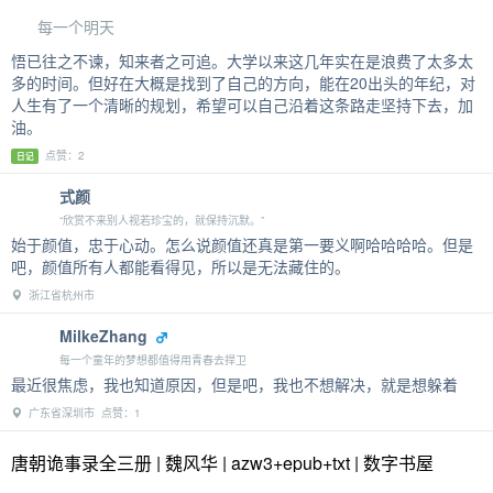
每一个明天
悟已往之不谏，知来者之可追。大学以来这几年实在是浪费了太多太
多的时间。但好在大概是找到了自己的方向，能在20出头的年纪，对
人生有了一个清晰的规划，希望可以自己沿着这条路走坚持下去，加
油。
点赞：2
日记
式颜
“欣赏不来别人视若珍宝的，就保持沉默。”
始于颜值，忠于心动。怎么说颜值还真是第一要义啊哈哈哈哈。但是
吧，颜值所有人都能看得见，所以是无法藏住的。
浙江省杭州市
MilkeZhang
每一个童年的梦想都值得用青春去捍卫
最近很焦虑，我也知道原因，但是吧，我也不想解决，就是想躲着
广东省深圳市 点赞：1
唐朝诡事录全三册 | 魏风华 | azw3+epub+txt | 数字书屋