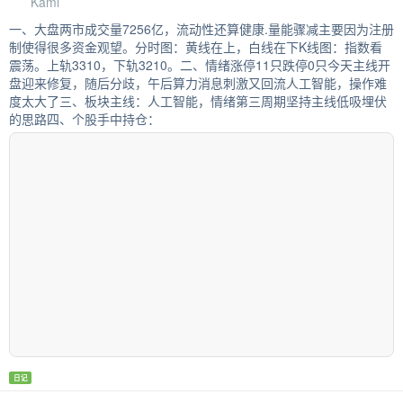
Kami
一、大盘两市成交量7256亿，流动性还算健康.量能骤减主要因为注册
制使得很多资金观望。分时图：黄线在上，白线在下K线图：指数看
震荡。上轨3310，下轨3210。二、情绪涨停11只跌停0只今天主线开
盘迎来修复，随后分歧，午后算力消息刺激又回流人工智能，操作难
度太大了三、板块主线：人工智能，情绪第三周期坚持主线低吸埋伏
的思路四、个股手中持仓：
日记