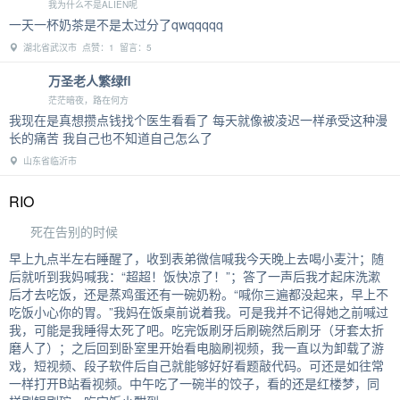
我为什么不是ALIEN呢
一天一杯奶茶是不是太过分了qwqqqqq
湖北省武汉市 点赞：1 留言：5
万圣老人繁绿fl
茫茫暗夜，路在何方
我现在是真想攒点钱找个医生看看了 每天就像被凌迟一样承受这种漫
长的痛苦 我自己也不知道自己怎么了
山东省临沂市
RIO
死在告别的时候
早上九点半左右睡醒了，收到表弟微信喊我今天晚上去喝小麦汁；随
后就听到我妈喊我：“超超！饭快凉了！”；答了一声后我才起床洗漱
后才去吃饭，还是蒸鸡蛋还有一碗奶粉。“喊你三遍都没起来，早上不
吃饭小心你的胃。”我妈在饭桌前说着我。可是我并不记得她之前喊过
我，可能是我睡得太死了吧。吃完饭刷牙后刷碗然后刷牙（牙套太折
磨人了）；之后回到卧室里开始看电脑刷视频，我一直以为卸载了游
戏，短视频、段子软件后自己就能够好好看题敲代码。可还是如往常
一样打开B站看视频。中午吃了一碗半的饺子，看的还是红楼梦，同