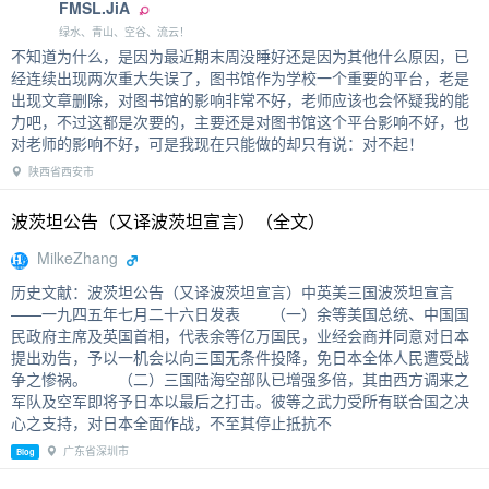
FMSL.JiA
绿水、青山、空谷、流云！
不知道为什么，是因为最近期末周没睡好还是因为其他什么原因，已
经连续出现两次重大失误了，图书馆作为学校一个重要的平台，老是
出现文章删除，对图书馆的影响非常不好，老师应该也会怀疑我的能
力吧，不过这都是次要的，主要还是对图书馆这个平台影响不好，也
对老师的影响不好，可是我现在只能做的却只有说：对不起！
陕西省西安市
波茨坦公告（又译波茨坦宣言）（全文）
MilkeZhang
历史文献：波茨坦公告（又译波茨坦宣言）中英美三国波茨坦宣言
——一九四五年七月二十六日发表 （一）余等美国总统、中国国
民政府主席及英国首相，代表余等亿万国民，业经会商并同意对日本
提出劝告，予以一机会以向三国无条件投降，免日本全体人民遭受战
争之惨祸。 （二）三国陆海空部队已增强多倍，其由西方调来之
军队及空军即将予日本以最后之打击。彼等之武力受所有联合国之决
心之支持，对日本全面作战，不至其停止抵抗不
广东省深圳市
Blog