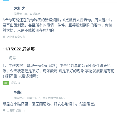
木川之
退而论书策，以舒其愤
8点你可能还在为你昨天的错误烦恼，9点就有人告诉你，周末是ddl，
要写出策划案，甚至所有的事情一件件，直接规划到你的春节，你恍
然大悟，人是不能被困在原地的
河北省秦皇岛市
11/1/2022 肩颈疼
海蒂
1、工作内容：整理一家公司资料；中午和刘总前公司小伙伴聊天恰
饭；今天状态还是不好；肩颈酸痛 真是不好的现象 事物发展都是有前
兆到严重 以后多活动；
点赞：2
日记
抱抱
如果我这一刻管住自己，明天我就会有收获。
想靠在小猫怀里，毫无顾忌地、好安心地读书，然后睡觉。
上海市 点赞：1