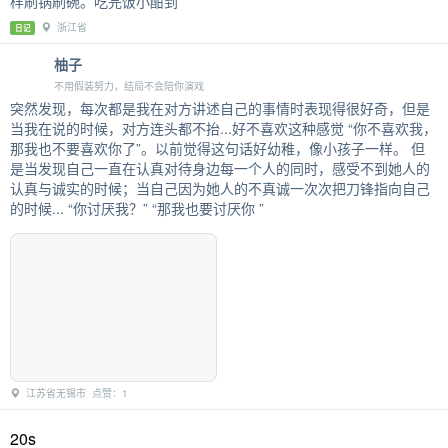
样刷锅刷碗。吃完饭小酣到
浙江省
日记
柚子
不用假装努力，结局不会陪你演戏
突然发现，每次都是我在对方讲述自己的事情时表现得很好奇，但是
当我在说的时候，对方连头都不抬...好不喜欢这种感觉 “你不喜欢我，
那我也不要喜欢你了”。以前觉得这句话好幼稚，像小孩子一样。 但
是当发现自己一直在认真对待身边每一个人的同时，感受不到她人的
认真与诚实的时候；当自己因为她人的不真诚一次次把刀锋指向自己
的时候... “你讨厌我？” “那我也要讨厌你 ”
江苏省无锡市 点赞：1
20s