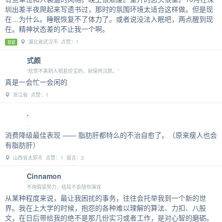
圳出差半夜爬起来写遗书过，那时的氛围环境太适合这样做。但是现
在…为什么。睡眠恢复不了体力了。或者说没法入眠吧，两点醒到现
在。精神状态差的不止我一个啊。
湖北省武汉市 点赞：1
日记
式颜
“欣赏不来别人视若珍宝的，就保持沉默。”
真是一会忙一会闲的
浙江省 点赞：1
.
.
消费降级最佳表现 —— 脂肪肝都特么的不治自愈了。（原来瘦人也会
有脂肪肝）
山西省太原市 点赞：1 留言：2
Cinnamon
不用假装努力，结局不会陪你演戏
从某种程度来说，最让我困扰的事务，往往会托举我到一个新的世
界。我在上大学的时候，抱怨的各种难以理解的算法、力扣、八股
文，在日后带给我的绝不是那几份实习或者工作，是对心智的磨砺。