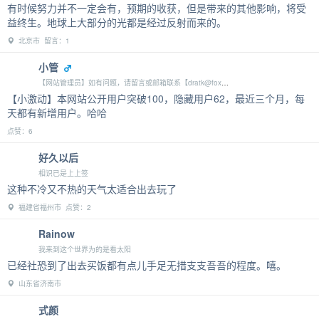
有时候努力并不一定会有，预期的收获，但是带来的其他影响，将受
益终生。地球上大部分的光都是经过反射而来的。
北京市 留言：1
小管
【网站管理员】如有问题，请留言或邮箱联系【dratk@foxmail.com】
【小激动】本网站公开用户突破100，隐藏用户62，最近三个月，每
天都有新增用户。哈哈
点赞：6
好久以后
相识已是上上签
这种不冷又不热的天气太适合出去玩了
福建省福州市 点赞：2
Rainow
我来到这个世界为的是看太阳
已经社恐到了出去买饭都有点儿手足无措支支吾吾的程度。嘻。
山东省济南市
式颜