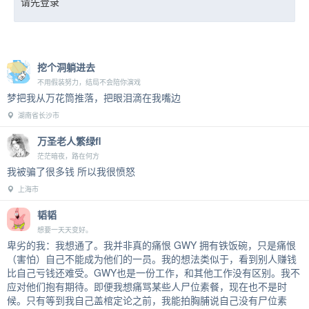
请先登录
挖个洞躺进去
不用假装努力，结局不会陪你演戏
梦把我从万花筒推落，把眼泪滴在我嘴边
湖南省长沙市
万圣老人繁绿fl
茫茫暗夜，路在何方
我被骗了很多钱 所以我很愤怒
上海市
韬韬
想要一天天变好。
卑劣的我：我想通了。我并非真的痛恨 GWY 拥有铁饭碗，只是痛恨
（害怕）自己不能成为他们的一员。我的想法类似于，看到别人赚钱
比自己亏钱还难受。GWY也是一份工作，和其他工作没有区别。我不
应对他们抱有期待。即便我想痛骂某些人尸位素餐，现在也不是时
候。只有等到我自己盖棺定论之前，我能拍胸脯说自己没有尸位素