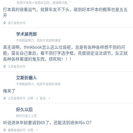
“欣赏不来别人视若珍宝的，就保持沉默。”
打本真的很看运气，就算车友不下头，碰到好本坏本的概率也是五五
开
浙江省杭州市
学术屎壳郎
不用假装努力，结局不会陪你演戏
真无语啊，thinkbook怎么这么垃圾呢，总是有各种各样想不到的问
题，莫名自己重启，看不到打字选字框，亮度锁定没法调节，反正就
各种各样离谱的鬼东西，烦死啦！！！
江苏省苏州市
艾斯折磨人
不用假装努力，结局不会陪你演戏
俺来了
江苏省南京市 点赞：2 留言：1
好久以后
相识已是上上签
听说退休年龄要调到65了，还能活到退休吗o.O？
福建省福州市 点赞：1