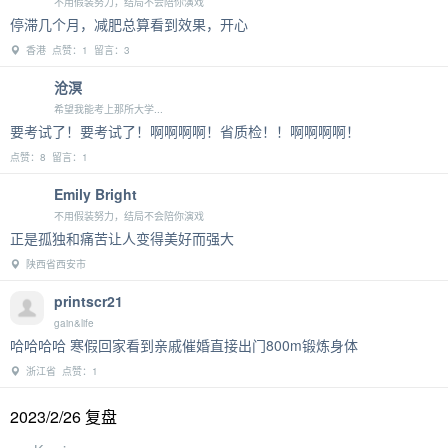
不用假装努力，结局不会陪你演戏
停滞几个月，减肥总算看到效果，开心
香港 点赞：1 留言：3
沧溟
希望我能考上那所大学...
要考试了！要考试了！啊啊啊啊！省质检！！啊啊啊啊！
点赞：8 留言：1
Emily Bright
不用假装努力，结局不会陪你演戏
正是孤独和痛苦让人变得美好而强大
陕西省西安市
printscr21
gain&life
哈哈哈哈 寒假回家看到亲戚催婚直接出门800m锻炼身体
浙江省 点赞：1
2023/2/26 复盘