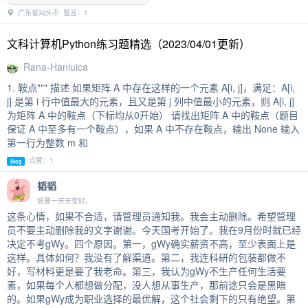
广东省汕头市 留言：1
文科计算机Python练习题精选（2023/04/01更新）
Rana-Hanluica
1. 鞍点""" 描述 如果矩阵 A 中存在这样的一个元素 A[i, j]，满足：A[i,
j] 是第 i 行中值最大的元素，且又是第 j 列中值最小的元素，则 A[i, j]
为矩阵 A 中的鞍点（下标均从0开始） 请找出矩阵 A 中的鞍点（题目
保证 A 中至多有一个鞍点），如果 A 中不存在鞍点，输出 None 输入
第一行为整数 m 和
点赞：1
Blog
韬韬
想要一天天变好。
这条心情，如果不合适，请管理员通知我。我会主动删除。希望管理
员不要主动删除我的文字谢谢。今天国考开始了。我在9月份时就已经
决定不考gWy。四个原因。第一，gWy确实薪资不高，至少表面上是
这样。具体如何？我没有了解渠道。第二，我连科研的包装都做不
好，写材料更是要了我老命。第三，我认为gWy不生产任何生活要
素，如果每个人都想做分配，没人想从事生产，那前途只会是黑暗
的。如果gWy成为职业选择的最优解，这个社会剩下的只有绝望。第