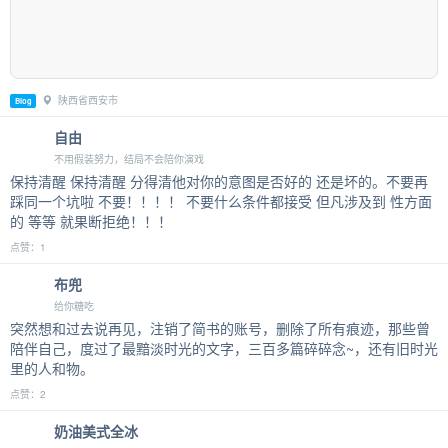
陕西省西安市
Blog
自由
不用假装努力，结局不会陪你演戏
保持清醒 保持清醒 分得清他对你的意图是否好的 还是坏的。不要再
踩同一个坑啦 不要！！！！ 不要什么条件都接受 但凡涉及到 性方面
的 等等 就果断拒绝！！！
点赞：1
布兜
给你糖吃
突然想和过去说再见，注销了简书的账号，删除了所有痕迹，那些曾
陪伴自己，度过了最黯淡时光的文字，三百多篇碎碎念~，还有旧时光
里的人和物。
点赞：2
奶油美式全冰