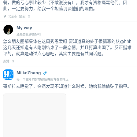
餐，做的亏心事比较少（不敢说没有），我才有资格痛骂他们。因
此，一定要努力，给我一个坦荡讥讽他们的理由。
北京市 留言：2
My way
还是要变得更好呀
怎么朋友圈都集体在这周秀恩爱呀 要知道真的处于很孤寡的状态hhh
这几天还知道有人刚刚结束了一段恋情，并且打算出国了。反正挺难
评的，就算是动过点心思吧，其实主要是有共同话题。
点赞：3
MilkeZhang
每一个童年的梦想都值得用青春去捍卫
哥斯拉去睡觉了，突然发现不知道什么时候，她给我偷偷贴了指甲。