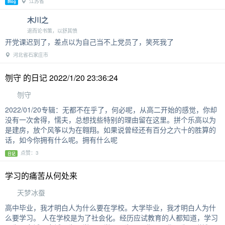
江苏省
Blog
木川之
退而论书策，以舒其愤
开党课迟到了，差点以为自己当不上党员了，笑死我了
河北省石家庄市
刎守 的日记 2022/1/20 23:36:24
刎守
2022/01/20专辑：无都不在乎了，何必呢，从高二开始的感觉，你却
没有一次舍得，懦夫，总想找些特别的理由留在这里。拼个乐高以为
是建房，放个风筝以为在翱翔。如果说曾经还有百分之六十的胜算的
话，如今你拥有什么呢。拥有什么呢
点赞：3
日记
学习的痛苦从何处来
天梦冰蚕
高中毕业，我才明白人为什么要在学校。大学毕业，我才明白人为什
么要学习。 人在学校是为了社会化。经历应试教育的人都知道，学习