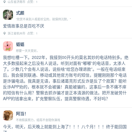
山东省济南市 点赞：1
式颜
“欣赏不来别人视若珍宝的，就保持沉默。”
爱情故事总是百吃不厌
浙江省杭州市 点赞：1
韬韬
想要一天天变好。
我想吐槽一下。2022年，我接到00开头的莫名其妙的电话特别多。绝
大多数接起来之后没有人说话，听到对面有“嘟嘟”的电话音，太渗人
了。少数几个会有人说话，说些啥“给您办理退款”。一般在电话结束
后，我会接到联通、移动或其他官方账号的短信，提醒刚刚那个电话
是诈骗电话。我真是无语，事后诸葛亮形式反诈是反了个寂寞？能听
反诈APP劝的，根本就不会被骗！真能被骗的，这事后一条不痛不痒
的短信有什么用？警察去抓诈骗才是正本清源的做法。把开发破劳什
APP的钱拿出来，扩充警察队伍，提高警察待遇，不好吗？
阿当！
不用假装努力，结局不会陪你演戏
今天，明天，后天晚上就能到上海了！！！八个月！！！终于能回国