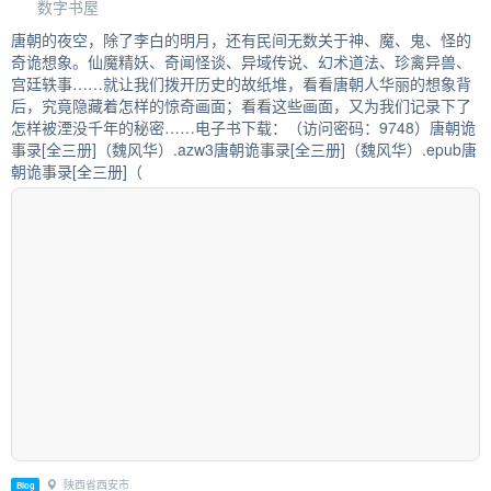
数字书屋
唐朝的夜空，除了李白的明月，还有民间无数关于神、魔、鬼、怪的
奇诡想象。仙魔精妖、奇闻怪谈、异域传说、幻术道法、珍禽异兽、
宫廷轶事……就让我们拨开历史的故纸堆，看看唐朝人华丽的想象背
后，究竟隐藏着怎样的惊奇画面；看看这些画面，又为我们记录下了
怎样被湮没千年的秘密……电子书下载：（访问密码：9748）唐朝诡
事录[全三册]（魏风华）.azw3唐朝诡事录[全三册]（魏风华）.epub唐
朝诡事录[全三册]（
陕西省西安市
Blog