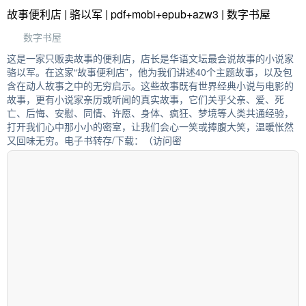
故事便利店 | 骆以军 | pdf+mobi+epub+azw3 | 数字书屋
数字书屋
这是一家只贩卖故事的便利店，店长是华语文坛最会说故事的小说家
骆以军。在这家“故事便利店”，他为我们讲述40个主题故事，以及包
含在动人故事之中的无穷启示。这些故事既有世界经典小说与电影的
故事，更有小说家亲历或听闻的真实故事，它们关乎父亲、爱、死
亡、后悔、安慰、同情、许愿、身体、疯狂、梦境等人类共通经验，
打开我们心中那小小的密室，让我们会心一笑或捧腹大笑，温暖怅然
又回味无穷。电子书转存/下载：（访问密