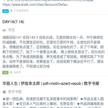
https://www.dratk.com/User/Account/Defau
广东省深圳市
Blog
DAY16(7.18)
布兜
减脂目标141 实际140.3 目标达成，又是控碳水的一天，中午继续吃
的减脂餐，不仅便宜还好吃，巨爱吃它家的牛排，主食吃的不是很
多，傍晚就有点饿了，忍到晚饭。实在没啥吃的了，买了个鸡架，把
剩下的饼吃了，加了一个香蕉当水果。 晚上继续去游泳了，因为去的
有点晚，为了快速消耗能量，养生蛙变成了竞技蛙，顺便实践了下仰
泳，动作不是很标准，但算是会了。目前就剩下蝶泳还不行了。潜泳
越来越熟练了。不知道以前为啥
北京市
日记
华丽人生 | 伊坂幸太郎 | pdf+mobi+azw3+epub | 数字书屋
数字书屋
★是一团乱麻，但请抓住藏于乱序叙事中的线索啊！★作品五度入围
直木奖！★在日本人气比肩村上春树、东野圭吾！★作品改编电影由