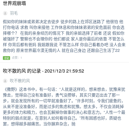
世界观崩塌
羽毛
假如你的妹妹或弟弟决定去徒步 徒步的路上在郊区迷路了 他很怕 他
打你电话 求救 叫你来接他 工作休息和你妹妹弟弟的安危面前 你会选
择哪个？ 在我的亲身经历的情况下 我的亲姐选择了前者 还说 假如你
被强奸了 警察也不会理你的 他们都说 家人是你最后的依靠 不管怎么
样 你背后都有爸妈 我姐跟我说 不管怎么样 你自己看着办吧 没人会来
救你的 原来世界最冷漠无情的人 就在自己身边 还跟自己生活了22
点赞：1
日记
吹不散的风 的记录 - 2021/12/3 21:59:52
吹不散的风
《撒野》这本书中，有一句话：“人就是这样的，想来想去，犹豫来犹
豫去，觉得自己没有准备好，勇气没攒够，其实只要迈出去了那一
步，就会发现所有的一切早就准备好了。”许多时刻，令我们疲惫的，
从来不是没准备好，而是过多的焦虑和犹豫。想太多，不仅会消耗掉
更多的体力和精力，也会瓦解掉你做事的决心和意志力。“人性一个最
特别的弱点就是，在意别人如何看待自己。”所有困惑也好，质疑也
罢，想得越多越痛苦。当你摒弃杂念，抛