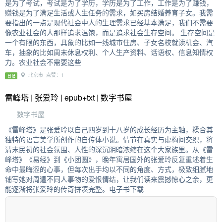
是为了考试，考试是为了学历，学历是为了工作，工作是为了赚钱，
赚钱是为了满足生活或人生任务的需求，如买房结婚养育子女。我需
要指出的一点是现代社会中人的生理需求已经基本满足，我们不需要
像农业社会的人那样追求温饱，而是追求社会生存空间。 生存空间是
一个有限的东西，具象的比如一线城市住房、子女名校就读机会、汽
车，抽象的比如周末休息权利、个人生产资料、话语权、信息知情权
力。农业社会不需要这些
北京市 点赞：1
日记
雷峰塔 | 张爱玲 | epub+txt | 数字书屋
数字书屋
《雷峰塔》是张爱玲以自己四岁到十八岁的成长经历为主轴，糅合其
独特的语言美学所创作的自传体小说。情节在真实与虚构间交织，将
清末民初的社会氛围、人性的深沉阴暗浓缩在这个大家族里。从《雷
峰塔》《易经》到《小团圆》，晚年寓居国外的张爱玲反复重述着生
命中最晦涩的心事，但每次出手均以不同的角度、方式，极致细腻地
铺写她对周遭不同人事物的爱恨情结，让我们读来震撼惊心之余，更
能逐渐将张爱玲的传奇拼凑完整。电子书下载