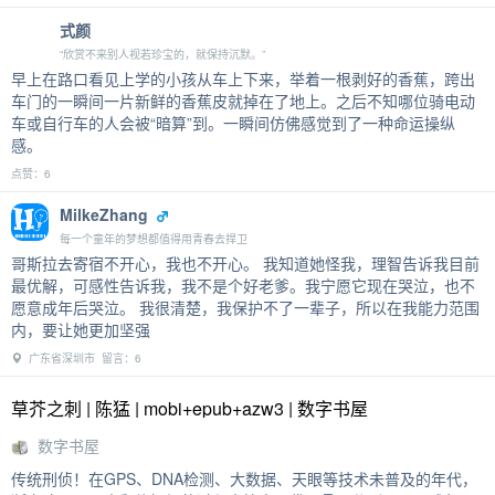
式颜
“欣赏不来别人视若珍宝的，就保持沉默。”
早上在路口看见上学的小孩从车上下来，举着一根剥好的香蕉，跨出
车门的一瞬间一片新鲜的香蕉皮就掉在了地上。之后不知哪位骑电动
车或自行车的人会被“暗算”到。一瞬间仿佛感觉到了一种命运操纵
感。
点赞：6
MilkeZhang
每一个童年的梦想都值得用青春去捍卫
哥斯拉去寄宿不开心，我也不开心。 我知道她怪我，理智告诉我目前
最优解，可感性告诉我，我不是个好老爹。我宁愿它现在哭泣，也不
愿意成年后哭泣。 我很清楚，我保护不了一辈子，所以在我能力范围
内，要让她更加坚强
广东省深圳市 留言：6
草芥之刺 | 陈猛 | mobi+epub+azw3 | 数字书屋
数字书屋
传统刑侦！在GPS、DNA检测、大数据、天眼等技术未普及的年代，