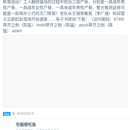
断案追凶！工人翻修操场的过程中挖出三袋尸骨，分别是一具成年男
性尸骨、一具成年女性尸骨、一具未成年男性尸骨，警方推测这很可
能是一起祖孙三代的灭门惨案！老队长王强带着我（李广通）和邱楚
义立即赶赴现场开始调查……电子书转存/下载：（访问密码：9748）
草芥之刺（陈猛）.mobi草芥之刺（陈猛）.epub草芥之刺（陈
猛）.azw3
陕西省西安市
Blog
宅猫想吃鱼