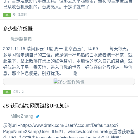
了。音乐是很好的解压工具，但那会买不起磁带，最初的音乐全是自
己从收音机录制的，音质感人。于是乎就有了
江西省
日记
多少些许感慨
我走路带风
2021.11.15 晴间多云11度 周一 北京西直门 14:59- 每天每天，
多是习惯走到自己的工位，或是倒一杯热热的白水或者泡一杯茶；就
此坐下，拿上散落在桌上的红色耳机，本能性的塞入自己的耳朵；就
好似进入了另一番天地，进入自我的世界。好似在向外界传达一种信
息，那个信息便是，别打扰我。 刚
点赞：2
日记
JS 获取链接网页链接URL知识
MilkeZhang
示例url =https://www.dratk.com/User/Account/Default.aspx?
PageNum=2&amp;User_ID=21、window.location.href(设置或获取整
个 URL 为字符串)console.log(window.location.href)打印结果：