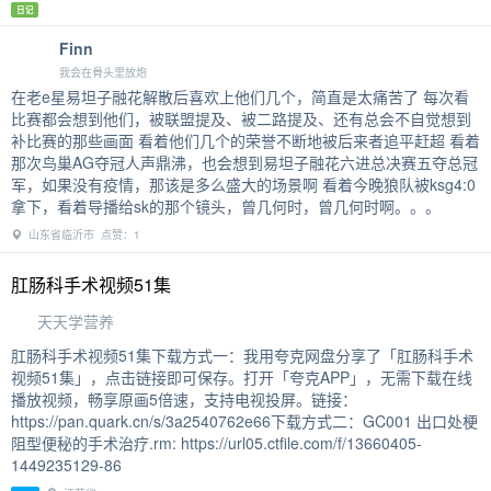
日记
Finn
我会在骨头里放炮
在老e星易坦子融花解散后喜欢上他们几个，简直是太痛苦了 每次看
比赛都会想到他们，被联盟提及、被二路提及、还有总会不自觉想到
补比赛的那些画面 看着他们几个的荣誉不断地被后来者追平赶超 看着
那次鸟巢AG夺冠人声鼎沸，也会想到易坦子融花六进总决赛五夺总冠
军，如果没有疫情，那该是多么盛大的场景啊 看着今晚狼队被ksg4:0
拿下，看着导播给sk的那个镜头，曾几何时，曾几何时啊。。。
山东省临沂市 点赞：1
肛肠科手术视频51集
天天学营养
肛肠科手术视频51集下载方式一：我用夸克网盘分享了「肛肠科手术
视频51集」，点击链接即可保存。打开「夸克APP」，无需下载在线
播放视频，畅享原画5倍速，支持电视投屏。链接：
https://pan.quark.cn/s/3a2540762e66下载方式二：GC001 出口处梗
阻型便秘的手术治疗.rm: https://url05.ctfile.com/f/13660405-
1449235129-86