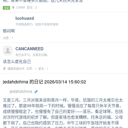
啊，原来不管睡多久都困，这几天白天完全没
CHINA 留言：2
日记
luohuaxd
不用假装努力，结局不会陪你演戏
郁闷啊
点赞：1
CANCANNEED
有空多学习，没事早点睡。
该怎么度化自己
福建省福州市 点赞：1 留言：1
jedahdohma 的日记 2026/03/14 15:60:02
jedahdohma
又是三月。三月对我来说和斋月一样，毕竟，饥饿的三月太难忘也太
难过了。那是98年刚高一下的时候。慢慢适应了每周只休半天节奏，
成绩慢慢稳定了，也慢慢有了自己的爱好——音乐，看足球等，包括
对次时代游戏的初步了解。但是家境也愈发糟糕，托朱总的福，父母
都下岗了。自己也隐约感到了压力，中午三块的午饭钱开始舍不得