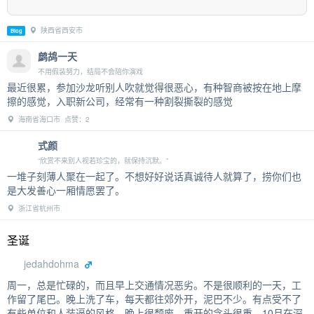
陕西省西安市
Blog
鹧鸪一天
不用假装努力，结局不会陪你演戏
最近很累，参加沙龙听别人吹就觉得很恶心，有种智商被按在地上摩
擦的感觉，入职新公司，经常有一种割裂撕裂的感觉
海南省海口市 点赞：2
式颜
“欣赏不来别人视若珍宝的，就保持沉默。”
一堆子刻薄人聚在一起了。不想好好说话真诚待人就算了，捞你们也
是大发善心一厢情愿罢了。
浙江省杭州市
圣诞
jedahdohma
周一，总是忙碌的，而且早上交通情况恶劣。不是很顺利的一天，工
作留了尾巴。晚上洗了车，每天都往郊外开，泥巴不少。有点受不了
有些单位和人装逼的风格。晚上很颓废。重开的念头很重。10月在深