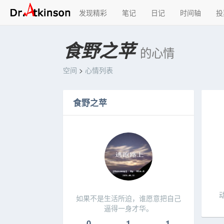
发现精彩
笔记
日记
时间轴
投
食野之苹
的心情
空间
>
心情列表
食野之苹
如果不是生活所迫，谁愿意把自己
逼得一身才华。
0
1
1