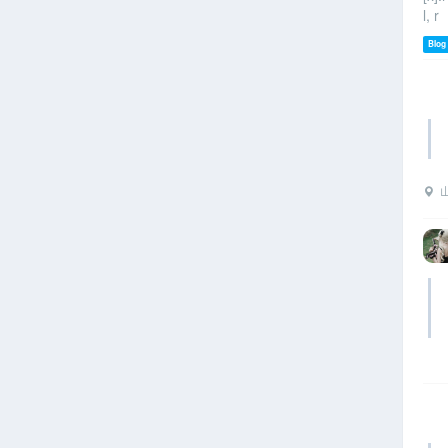
l, r
Blog