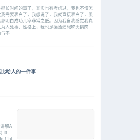
是挺长时间的事了，其实也有考虑过，我也不懂怎
觉我需要表白了，我想说了，我就直接表白了，虽
里都明白成功几率非常之低。因为我自我感觉我真
从为人处事、性格上，我也是癞蛤蟆想吃天鹅肉
向与不
无比哈人的一件事
频讲解A
 ltt
e { int