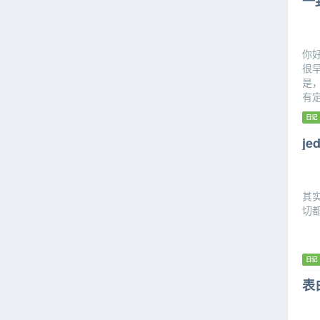
一
你
很
是
有
日记
je
其
切
日记
表