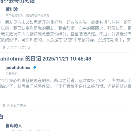
封不会寄出的信
荒川渡
不用假装努力，结局不会陪你演戏
好，朋友见信未必如面很开心我们曾一起有説有笑，彼此共通与信任。恰
早以前，我已认定你是我的朋友，我会珍惜。心中的那团火、那份快乐、
，我无数次在内心祈祷感念着这份缘分，甚至暗暗承诺。不过，对这缘分
定数的规律，可你知道的，人总是在“贪婪”中忘记冷静，沉浸在期盼中，笑
北京市 点赞：2
dahdohma 的日记 2025/11/21 10:45:48
jedahdohma
走着瞧吧。
实今年操心的事就是现在的事。所以之前说，这次像极了09年，各方面。
都搞定了，我再来汇总整件事。半途开香槟不是什么好习惯。还是希望这
湖北省武汉市
白
自卑的人