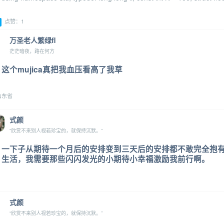
点赞：1
万圣老人繁绿fl
茫茫暗夜，路在何方
这个mujica真把我血压看高了我草
山东省
式颜
“欣赏不来别人视若珍宝的，就保持沉默。”
一下子从期待一个月后的安排变到三天后的安排都不敢完全抱
生活，我需要那些闪闪发光的小期待小幸福激励我前行啊。
式颜
“欣赏不来别人视若珍宝的，就保持沉默。”