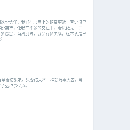
因这份信任，我们在心灵上的距离更近。至少很早
那份期待，让我在不多的交往中，看见微光，于
有多感念，当离别时，就会有多失落。这本该是已
忘
但是看结果吧。只要结果不一样就万事大吉。等一
辈子这种事少点。