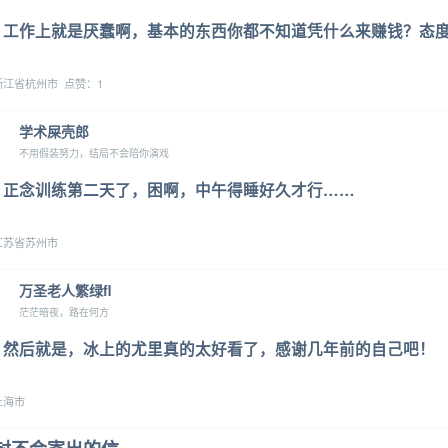
工作上就是厌蠢啊，基本的东西你都不知道凭什么来赚钱？态
江省杭州市 点赞：1
学术屎壳郎
不用假装努力，结局不会陪你演戏
正念训练第二天了，困啊，中午得睡好久才行……
苏省苏州市
万圣老人繁绿fl
茫茫暗夜，路在何方
然后就是，冰上的尤里真的太好看了，感谢几年前的自己吧！
上海市