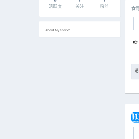
活跃度
关注
粉丝
食
About My Story?
请