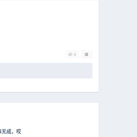
。
3
事无成，哎