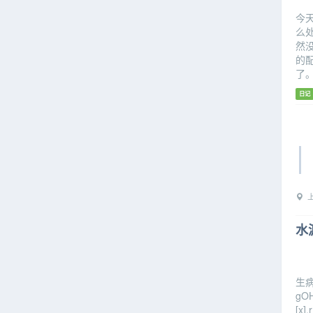
今
么
然
的
了
日记
上
水
生病
gOH
[x].