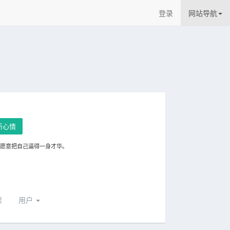
登录
网站导航
新心情
谁愿意把自己逼得一身才华。
票
用户