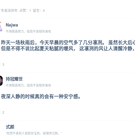
东省深圳市 点赞：1 留言：4
Najwa
不用假装努力，结局不会陪你演戏
昨天一场秋雨后，今天早晨的空气多了几分凛冽。 虽然长大后
但是不得不说比起夏天粘腻的暖风， 这凛冽的风让人清醒冷静
：3
持冠耀世
不用假装努力，结局不会陪你演戏
夜深人静的时候真的会有一种安宁感。
：2
式颜
“欣赏不来别人视若珍宝的，就保持沉默。”