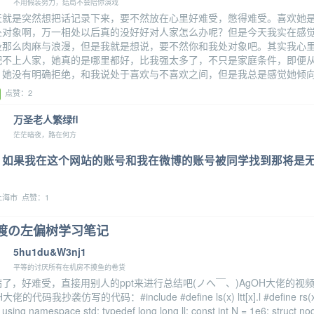
不用假装努力，结局不会陪你演戏
天就是突然想把话记录下来，要不然放在心里好难受，憋得难受。喜欢她
处对象啊，万一相处以后真的没好好对人家怎么办呢？但是今天我实在感
没那么肉麻与浪漫，但是我就是想说，要不然你和我处对象吧。其实我心
配不上人家，她真的是哪里都好，比我强太多了，不只是家庭条件，即便
。她没有明确拒绝，和我说处于喜欢与不喜欢之间，但是我总是感觉她倾
点赞：2
万圣老人繁绿fl
茫茫暗夜，路在何方
如果我在这个网站的账号和我在微博的账号被同学找到那将是
海市 点赞：1
渡の左偏树学习笔记
5hu1du&W3nj1
平等的讨厌所有在机房不摸鱼的卷货
了，好难受，直接用别人的ppt来进行总结吧(ノへ￣、)AgOH大佬的视
大佬的代码我抄袭仿写的代码：#include #define ls(x) ltt[x].l #define rs(x)
r using namespace std; typedef long long ll; const int N = 1e6; struct nod