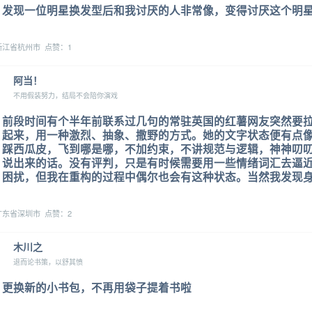
发现一位明星换发型后和我讨厌的人非常像，变得讨厌这个明
江省杭州市 点赞：1
阿当！
不用假装努力，结局不会陪你演戏
前段时间有个半年前联系过几句的常驻英国的红薯网友突然要
起来，用一种激烈、抽象、撒野的方式。她的文字状态便有点
踩西瓜皮，飞到哪是哪，不加约束，不讲规范与逻辑，神神叨
说出来的话。没有评判，只是有时候需要用一些情绪词汇去逼
困扰，但我在重构的过程中偶尔也会有这种状态。当然我发现身
东省深圳市 点赞：2
木川之
退而论书策，以舒其愤
更换新的小书包，不再用袋子提着书啦