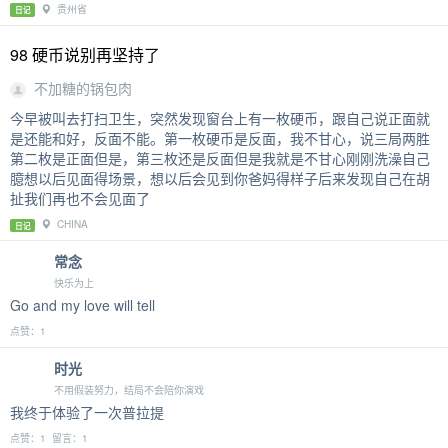
贵州省
日记
98 硬币说别再坚持了
不加糖的锅包肉
今早被叫去打扫卫生，突然发现窗台上有一枚硬币，跟自己说正面就
是还能和好，反面不能。第一枚硬币是反面，我不甘心，说三局两胜
第二枚是正面但是，第三枚还是反面但是我就是不甘心刚刚洗澡自己
臆想以后见面得场景，想以后会见到你爸妈得样子后来发现自己在胡
扯我们再也不会见面了
CHINA
日记
常念
快乐为上
Go and my love will tell
点赞：1
时光
不用假装努力，结局不会陪你演戏
我终于体验了一次普拉提
点赞：1 留言：1