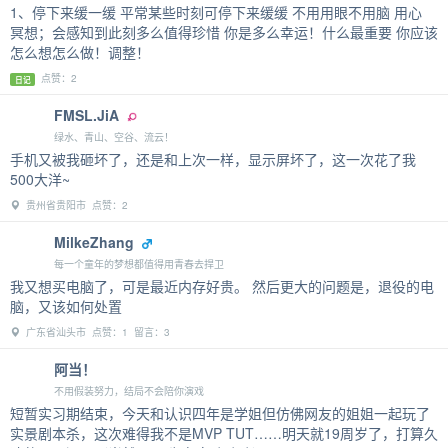
1、停下来缓一缓 平常某些时刻可停下来缓缓 不用用眼不用脑 用心
冥想；会感知到此刻多么值得珍惜 你是多么幸运！什么最重要 你应该
怎么想怎么做！调整！
点赞：2
日记
FMSL.JiA
绿水、青山、空谷、流云！
手机又被我砸坏了，还是和上次一样，显示屏坏了，这一次花了我
500大洋~
贵州省贵阳市 点赞：2
MilkeZhang
每一个童年的梦想都值得用青春去捍卫
我又想买电脑了，可是最近内存好贵。 然后更大的问题是，退役的电
脑，又该如何处置
广东省汕头市 点赞：1 留言：3
阿当！
不用假装努力，结局不会陪你演戏
短暂实习期结束，今天和认识四年是学姐但仿佛网友的姐姐一起玩了
实景剧本杀，这次难得我不是MVP TUT……明天就19周岁了，打算久