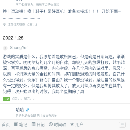
不用假装努力，结局不会陪你演戏
换上运动裤！换上鞋子！带好耳机！准备去操场！！！ 开始下雨···
................................
江苏省无锡市 点赞：2
2022.1.28
ShungYer
游戏的实质是什么，我原想着是放松自己，但是确是日渐沉迷，渐渐
被它掌控。明明坚持的几个月的自律，却被几天的放纵打败，越陷越
深，直至最后的身心疲惫，内心空虚。在几个月内的游戏里，我又与
以前一样消耗大量的金钱和时间，却在删除游戏的时候发现，自己什
么也没得到，快乐？舒心？自由？我一个都没得到，是适当的放纵是
有一定的好处，但是我却将其放大了，放大到差点再次迷失在其中。
记得上次开始退出的时候，我每个星期除了周
点赞：2 留言：2
日记
哈哈
君问归期未有期 巴山夜雨涨秋池
时间是个好东西 能抚平一切 时间又是个坏东西 我喜欢的一切都会消
首页
笔记
日记
时间轴
用户
散