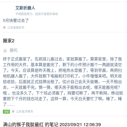
艾斯折磨人
不用假装努力，结局不会陪你演戏
5月快要过去了
江苏省南京市
搬家2
磨叽
终于正式搬家了。先把孩儿搬过去，家就算搬了。算算家里，除了我
工作用的大件，基本算是搬完了，剩下的小件预计搬个一两趟就清空
了。今天，应该算是昨天晚上，把电热水壶搬了，等到早晨，再把扫
地机器人搬了，大件就剩下电脑和打印机了。小件慢慢来吧。明天收
拾收拾，后面就正式挂牌出租了。估计自己会天天偷懒，一天不租出
去，一天就搬不完。猜一猜，哪天房子能租出去呢，哪天能搬完呢？
哦 ，也没多久了，下个班必须搬了，网要切断了，再不断网，移动就
要把下个月的钱也坑走了。这样一算，今天白天要忙了啊。睡了，睡
了……
山东省济南市
日记
满山的猴子我腚最红 的笔记 2023/09/21 12:06:39