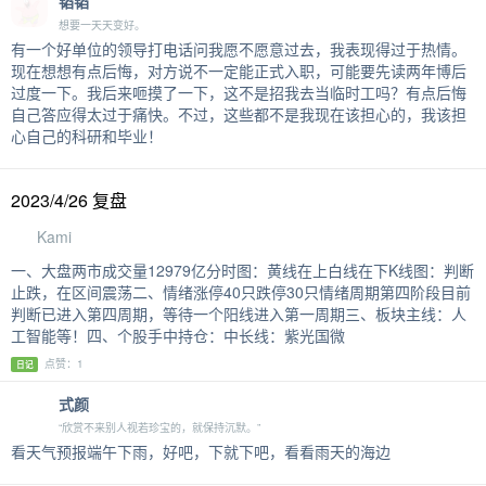
韬韬
想要一天天变好。
有一个好单位的领导打电话问我愿不愿意过去，我表现得过于热情。
现在想想有点后悔，对方说不一定能正式入职，可能要先读两年博后
过度一下。我后来咂摸了一下，这不是招我去当临时工吗？有点后悔
自己答应得太过于痛快。不过，这些都不是我现在该担心的，我该担
心自己的科研和毕业！
2023/4/26 复盘
Kami
一、大盘两市成交量12979亿分时图：黄线在上白线在下K线图：判断
止跌，在区间震荡二、情绪涨停40只跌停30只情绪周期第四阶段目前
判断已进入第四周期，等待一个阳线进入第一周期三、板块主线：人
工智能等！四、个股手中持仓：中长线：紫光国微
点赞：1
日记
式颜
“欣赏不来别人视若珍宝的，就保持沉默。”
看天气预报端午下雨，好吧，下就下吧，看看雨天的海边