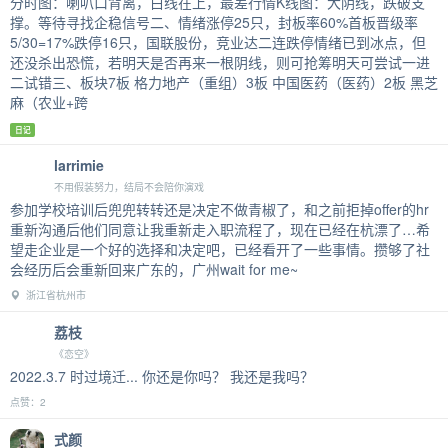
分时图：喇叭口背离，白线在上，最差行情K线图：大阴线，跌破支
撑。等待寻找企稳信号二、情绪涨停25只，封板率60%首板晋级率
5/30=17%跌停16只，国联股份，竞业达二连跌停情绪已到冰点，但
还没杀出恐慌，若明天是否再来一根阴线，则可抢筹明天可尝试一进
二试错三、板块7板 格力地产（重组）3板 中国医药（医药）2板 黑芝
麻（农业+跨
日记
larrimie
不用假装努力，结局不会陪你演戏
参加学校培训后兜兜转转还是决定不做青椒了，和之前拒掉offer的hr
重新沟通后他们同意让我重新走入职流程了，现在已经在杭漂了…希
望走企业是一个好的选择和决定吧，已经看开了一些事情。攒够了社
会经历后会重新回来广东的，广州wait for me~
浙江省杭州市
荔枝
《恋空》
2022.3.7 时过境迁... 你还是你吗？ 我还是我吗？
点赞：2
式颜