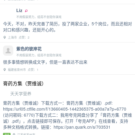
Liz
不用假装努力，结局不会陪你演戏
今天，不对，昨天完善了简历，投了两家企业，5个岗位，而且还相对
对口和感兴趣，还挺开心的。
上海市 点赞：2
紫色的彼岸花
不用假装努力，结局不会陪你演戏
很多事情想转换成文字，但是一直表达不出来
福建省泉州市 点赞：1
膏药方集（贾维诚）
天天学营养
膏药方集（贾维诚）下载方式一：膏药方集（贾维诚）.pdf:
https://url05.ctfile.com/f/13660405-1442365375-a00a7a?p=6770
(访问密码: 6770)下载方式二：我用夸克网盘分享了「膏药方集（贾维
诚）.pdf」，点击链接即可保存。打开「夸克APP」在线查看，支持
多种文档格式转换。链接：https://pan.quark.cn/s/703531
江苏省苏州市
日记