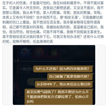
在乎的人的伤害，才是最可怕的。我在纠结和痛苦中，不得不面对事
实。它是最令人所无奈的，连我自己都想逃避，又没法不面对，我不
想那么懦弱，我从来不想。爱人的欺骗，背叛；朋友的欺骗，背叛。
本质上又有何不同呢？也许视而不见，便“相安无事”，可我偏要往那
刺痛的伤口上撒盐，我不想活在谎言里。我非要亲眼得见那所谓真
相，自己都不愿面对的真相，我偏抬起我的脸，直逼着自己面对。我
怕，我当然怕，既怕也痛。可我不得不痛，我做不到假装无事发生。
真不愿相信现实对我的落井下石，可我又有何办法呢？还有什么可惧
的呢，就睁开眼吧，任血淋淋的真