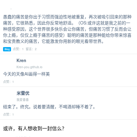
.
愚蠢的痛苦是你出于习惯而强迫性地被重复，再次被吸引回来的那种
痛苦，它很熟悉，因此你反常地舒适。（OS:或许这就是我之前的一
种感受原因，这个世界很多快乐会让你痛苦，但痛苦习惯了反而会让
你上瘾，仅仅上瘾于痛苦的感受）聪明的痛苦是那种能给你带来惊喜
和宝贵教义的痛苦，它能激发你用新的眼光看带世界。
点赞：1 留言：2
Blog
Kren
Kren-you.github.io
今天的天像AI画得一样美
点赞：1
米雷优
我爱香香
结束了。终究。说着要清醒，不喝酒却睡不着了。
点赞：1
或许，有人想收到一封信么？