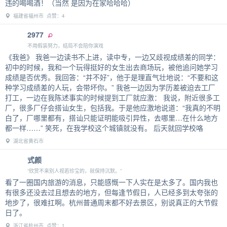
违的喝喝酒！（当然 是因为在家哈哈哈）
福建省福州市 点赞：4
2977
不用假装努力，结局不会陪你演戏
《我爸》 我爸一边读书不上进，读中专，一边又歧视成绩差的同学：
初中的时候，我和一个玩得挺好的女生出去商场玩，被他追问她学习
成绩是否优秀。我回答：“并不好”，他于是理直气壮地说：“不要和这
种学习成绩差的人玩，会带坏你。” 我爸一边因为学历差被迫去工厂
打工，一边在我陈述事实的时候提到工厂就应激： 我说，附近很多工
厂，很多厂仔会搭讪女生，包括我。于是他应激地说道：“我真的不明
白了，厂哪里都有，搭讪只能证明能吸引异性，去哪里…在什么地方
都一样……” 笑死，在我学校这个城镇就没有。 后天就回学校咯
湖北省黄石市
式颜
“欣赏不来别人视若珍宝的，就保持沉默。”
看了一圈国内旅游的消息，只能感慨一下人实在是太多了。国内我也
有很多还没去过且想去的地方，但每逢节假日，人已经多到太夸张的
地步了，很难扛啊。杭州普通周末都不好去景区，别说真正的大节假
日了。
浙江省杭州市 点赞：1