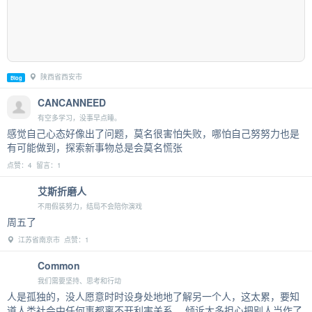
陕西省西安市
Blog
CANCANNEED
有空多学习，没事早点睡。
感觉自己心态好像出了问题，莫名很害怕失败，哪怕自己努努力也是
有可能做到，探索新事物总是会莫名慌张
点赞：4 留言：1
艾斯折磨人
不用假装努力，结局不会陪你演戏
周五了
江苏省南京市 点赞：1
Common
我们需要坚持、思考和行动
人是孤独的，没人愿意时时设身处地地了解另一个人，这太累，要知
道人类社会中任何事都离不开利害关系。 倾诉太多担心把别人当作了