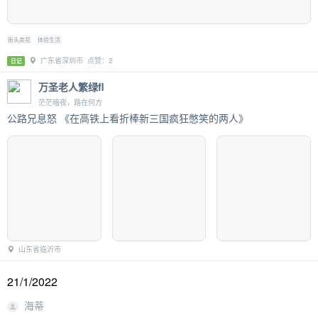
街头卖花
体验生活
广东省深圳市 点赞：2
日记
万圣老人繁绿fl
茫茫暗夜，路在何方
公路兄息怒 《在高铁上看折棒新三国疯狂憋笑的两人》
山东省临沂市
21/1/2022
海蒂