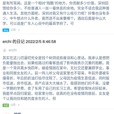
是有所耳闻。这是一个相对“残酷”的地方，你贡献多少价值，深圳回
馈给你多少。不给普通人一丝一毫休息的余地。完全不适合我这种普
通人生活。其他方面呢，深圳对我又有什么吸引力呢？好像也没有多
少。中午想点什么外卖，竟然选不出来要哪个。酒店后面是中山大
学，可以说是广东人心目中的最高学府了。可
点赞：2
Blog
erchi 的日记 2022/2/5 8:46:58
erchi
其实在这儿叨逼叨完全是找个树洞说些废话和心里话。我承认是想把
负能量抛出去，如果给路过的看客造成了影响我表示沉重的抱歉。我
是一个背井离乡快四年，被疫情困在家中，无社交还要兼顾学业，事
业和同居女友的人。前一阵儿听父母说家里也不容易，年前外婆被车
撞骨折，年后奶奶油灯枯尽住院了，父母因为疫情生意低迷，同时股
市低迷，房市低迷。资产应该大大缩水了。我感到他们的不易，没要
一学期的学费，卖了车用了自己的实习工资。希望疫情快点好起来，
我能早点回归家庭，给家里分担。说真的在没有疫情同居前，女友是
个让我向往和她共度余生的人，但
点赞：2
日记