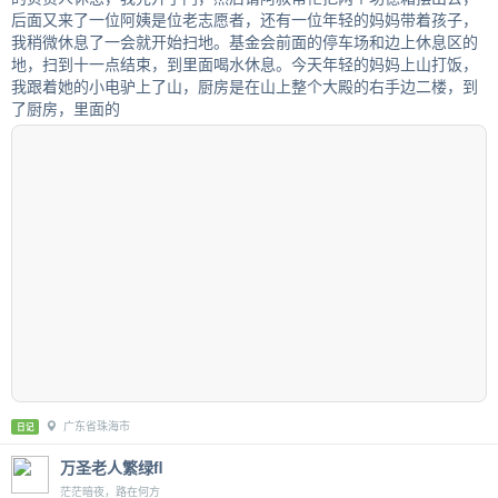
后面又来了一位阿姨是位老志愿者，还有一位年轻的妈妈带着孩子，
我稍微休息了一会就开始扫地。基金会前面的停车场和边上休息区的
地，扫到十一点结束，到里面喝水休息。今天年轻的妈妈上山打饭，
我跟着她的小电驴上了山，厨房是在山上整个大殿的右手边二楼，到
了厨房，里面的
广东省珠海市
日记
万圣老人繁绿fl
茫茫暗夜，路在何方