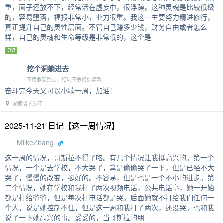
重，面子还放不下，经常活在虚妄中，很浮躁。这种灵魂是比较低级
的，容易堕落，福报非常小，业力很重。我这一生要努力精进修行，
真正提升自己的灵性层面。不管自己赚多少钱，财务自由或者怎么
样，自己的灵魂和生命等级是非常低的，这个是
日记
挖个洞躺进去
不用假装努力，结局不会陪你演戏
奋斗完今天又可以小歇一周，加油！
湖南省长沙市
2025-11-21 日记【这一周情况】
MilkeZhang
这一周的情况，哥斯拉不得了咯。有几个情况让我挺高兴的。第一个
情况，一个是去学校，不大哭了，算是偷偷哭了一下，但是已经不大
哭了，慢慢的改变，挺好的。不容易，但是也是一个不小的进步。第
二个情况，她在学校和我打了两次视频电话，公共电话亭，她一开始
都是打给爷爷，但是每次打电话都是哭。后面她就不打给我们任何一
个人，说是她控制不住，但是这一周和我打了两次，还没哭。也和我
说了一下她高兴的事。妥妥的，当哥斯拉的朋