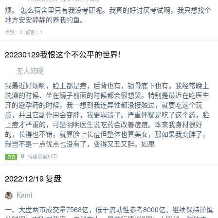
烦。 怎么宿舍里只有我没考研呢。我真的好讨厌考试啊，我只想找个
地方安安静静的养我的鱼。
点赞：2 留言：1
20230129我恨这个不公平的世界！
无人知晓
我最近好烦啊，脸上都是痘，后背也有，锁骨底下也有。我经常晚上
洗澡的时候、坐在镜子前面的时候都会很想哭。特别是最近在吃医生
开的避孕药的时候，我一想到我连异性都没接触过，就要吃这个玩
意，并且它副作用会变胖，我更崩溃了。严重怀疑是吃了这个药，脸
上痘才严重的，可是明明医生说吃药会改善痘痘。本来我身材很好
的，长得也不错，就算脸上长痘但整体也算美女，那如果我变胖了，
我岂不是一点优点也没有了，变得又丑又胖。如果
福建省福州市
日记
2022/12/19 复盘
Kami
一、大盘两市成交量7568亿，低于流动性参考8000亿。继续保持谨慎