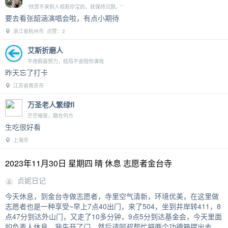
“欣赏不来别人视若珍宝的，就保持沉默。”
要去看张韶涵演唱会啦，有点小期待
浙江省杭州市 点赞：2
艾斯折磨人
不用假装努力，结局不会陪你演戏
昨天忘了打卡
江苏省南京市
万圣老人繁绿fl
茫茫暗夜，路在何方
生吃很好看
上海市
2023年11月30日 星期四 晴 休息 志愿者金台寺
贞妮日记
今天休息，到金台寺做志愿者，寺里空气清新，环境优美，在这里做
志愿者也是一种享受~早上7点40出门，来了504，坐到井岸转411，8
点47分到达外山门，又走了10多分钟，9点5分到达基金会，今天里面
的负责人休息，我先开了门，然后请阿叔帮忙把两个功德箱摆出去，