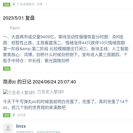
广东省揭阳市 点赞：1
日记
2023/5/31 复盘
Kami
一、大盘两市成交量9409亿，等待流动性慢慢恢复分时图：杀K线
图：短暂性止跌，主观看震荡二、情绪涨停44只跌停10只情绪周期:
第一阶段&amp;第二阶段 比较模糊跟庄打闲三、板块主线：人工智能
聚焦核心：鸿博，剑桥什么时候剑桥倒下，宣布进入第三周期四、个
股手中持仓：中长线：紫光国微剑桥
日记
简赤jc 的日记 2024/06/24 23:07:40
万圣老人繁绿fl
今天下午写弹丸oc的时候我就明白完蛋了，完蛋了，真的完蛋了14个
oc，抓几个别的世界观的来凑数吧
山东省
日记
linxx
不用假装努力，结局不会陪你演戏