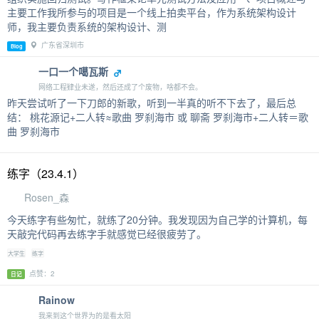
主要工作我所参与的项目是一个线上拍卖平台，作为系统架构设计
师，我主要负责系统的架构设计、测
广东省深圳市
Blog
一口一个噶瓦斯
网络工程肄业未遂，然后还成了个废物，啥都不会。
昨天尝试听了一下刀郎的新歌，听到一半真的听不下去了，最后总
结： 桃花源记+二人转≈歌曲 罗刹海市 或 聊斋 罗刹海市+二人转＝歌
曲 罗刹海市
练字（23.4.1）
Rosen_森
今天练字有些匆忙，就练了20分钟。我发现因为自己学的计算机，每
天敲完代码再去练字手就感觉已经很疲劳了。
大学生
练字
点赞：2
日记
Rainow
我来到这个世界为的是看太阳