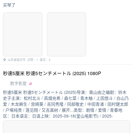
买琴了
山东省临沂市 点赞：1 留言：3
秒速5厘米 秒速5センチメートル (2025) 1080P
数字影屋
秒速5厘米 秒速5センチメートル (2025)导演：奥山由之编剧：铃木
史子主演：松村北斗 / 高畑充希 / 森七菜 / 青木柚 / 上田悠斗 / 白山乃
爱 / 木龙麻生 / 宫崎葵 / 吉冈秀隆 / 冈部敬史 / 中田青渚 / 田村健太郎
/ 户塚纯贵 / 莲见翔 / 又吉直树 / 展开...类型：剧情 / 爱情 / 青春地
区：日本语言：日语上映：2025-09-18(釜山电影节) / 2025-