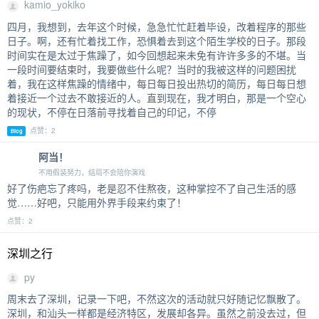
kamio_yokiko
四月，我想到，去年这个时候，急急忙忙赶着毕设，改着程序的那些
日子。啊，还有忙着找工作，恐惧着去到这个陌生学校的日子。那段
时间实在是太过于焦躁了，如今回想起来未免有许许多多的不堪。当
一段时间要结束时，我要做些什么呢？当时的我被这样的问题困扰
着，我在这样焦躁的情绪中，每日每日投出热切的简历，每日每日想
着接近一个过去不敢接近的人。直到现在，我才明白，那是一个空心
的现状，不停在日落前寻找着自己的印记，不停
点赞：2
Blog
阿当！
不用假装努力，结局不会陪你演戏
好了伤疤忘了疼吗，老是忍不住熬夜，这种掌控不了自己生活的感
觉……好吧，只能用外界手段来约束了！
点赞：2
深圳之行
py
周末去了深圳，记录一下吧，不然这次的活动就只好随记忆飘散了。
深圳，和汕头一样都是经济特区，发展却各异。虽然之前没去过，但