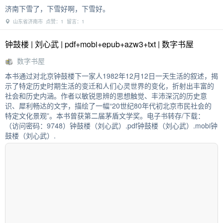
济南下雪了，下雪好啊，下雪好。
山东省济南市 点赞：1 留言：1
钟鼓楼 | 刘心武 | pdf+mobi+epub+azw3+txt | 数字书屋
数字书屋
本书通过对北京钟鼓楼下一家人1982年12月12日一天生活的叙述，揭
示了特定历史时期生活的变迁和人们心灵世界的变化，折射出丰富的
社会和历史内涵。作者以敏锐思辨的思想触觉、丰沛深沉的历史意
识、犀利畅达的文字，描绘了一幅“20世纪80年代初北京市民社会的
特定文化景观”。本书曾获第二届茅盾文学奖。电子书转存/下载：
（访问密码：9748）钟鼓楼（刘心武）.pdf钟鼓楼（刘心武）.mobi钟
鼓楼（刘心武）.