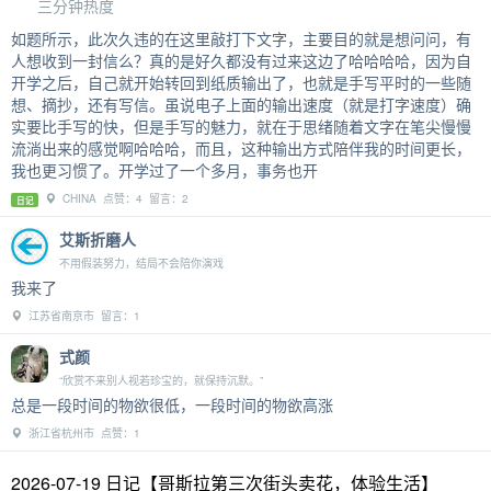
三分钟热度
如题所示，此次久违的在这里敲打下文字，主要目的就是想问问，有
人想收到一封信么？真的是好久都没有过来这边了哈哈哈哈，因为自
开学之后，自己就开始转回到纸质输出了，也就是手写平时的一些随
想、摘抄，还有写信。虽说电子上面的输出速度（就是打字速度）确
实要比手写的快，但是手写的魅力，就在于思绪随着文字在笔尖慢慢
流淌出来的感觉啊哈哈哈，而且，这种输出方式陪伴我的时间更长，
我也更习惯了。开学过了一个多月，事务也开
CHINA 点赞：4 留言：2
日记
艾斯折磨人
不用假装努力，结局不会陪你演戏
我来了
江苏省南京市 留言：1
式颜
“欣赏不来别人视若珍宝的，就保持沉默。”
总是一段时间的物欲很低，一段时间的物欲高涨
浙江省杭州市 点赞：1
2026-07-19 日记【哥斯拉第三次街头卖花，体验生活】