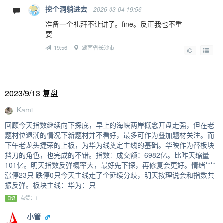
挖个洞躺进去
2026-03-04 19:56
准备一个礼拜不让讲了。fine。反正我也不重
要
19:56
湖南省长沙市
2023/9/13 复盘
Kami
回顾今天指数继续向下探底，早上的海峡两岸概念开盘走强，但在老
题材位退潮的情况下新题材并不看好，最多可作为叠加题材关注。而
下午老龙头捷荣的上板，为华为线奠定主线的基础。华映作为替板块
挡刀的角色，也完成的不错。指数：成交额：6982亿。比昨天缩量
101亿。明天指数反弹概率大，最好先下探，再修复会更好。情绪****
涨停23只 跌停0只今天主线走了个延续分歧，明天按理说会和指数共
振反弹。板块主线：华为：只
点赞：1
日记
小管