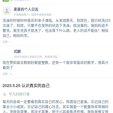
麦麦的个人日志
不用假装努力，结局不会陪你演戏
洗澡的时候听听我买的亲子课程。从发烧那天，到现在，我已经洗过3
次澡了，轻症，只要不在发热的状态下洗澡，就没事的。我妈妈说不
要洗，我生完孩子就洗了，也没落下什么病，老人的话不能信！相信
自己，相信科学。
点赞：1
式颜
“欣赏不来别人视若珍宝的，就保持沉默。”
现在赞和留言数刚好都是整数，还有一个我非常喜欢的数字，很高兴
看到了
点赞：3
2023.5.25 认识真实的自己
平凡的修行者
每天的自省一定要看到真实自己的发心，知道自己是谁。忘记自己的
事业小小成就，忘记自己的雄心壮志，其实我是一个能量场非常弱的
人，贪欲非常重，邪淫尤其重，胆子小容易焦虑恐惧，我执我慢又很