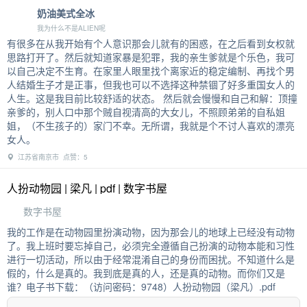
奶油美式全冰
我为什么不是ALIEN呢
有很多在从我开始有个人意识那会儿就有的困惑，在之后看到女权就
思路打开了。然后就知道家暴是犯罪，我的亲生爹就是个乐色，我可
以自己决定不生育。在家里人眼里找个离家近的稳定编制、再找个男
人结婚生子才是正事，但我也可以不选择这种禁锢了好多重国女人的
人生。这是我目前比较舒适的状态。 然后就会慢慢和自己和解：顶撞
亲爹的，别人口中那个贼自视清高的大女儿，不照顾弟弟的自私姐
姐，（不生孩子的）家门不幸。无所谓，我就是个不讨人喜欢的漂亮
女人。
江苏省南京市 点赞：5
人扮动物园 | 梁凡 | pdf | 数字书屋
数字书屋
我的工作是在动物园里扮演动物，因为那会儿的地球上已经没有动物
了。我上班时要忘掉自己，必须完全遵循自己扮演的动物本能和习性
进行一切活动，所以由于经常混淆自己的身份而困扰。不知道什么是
假的，什么是真的。我到底是真的人，还是真的动物。而你们又是
谁？电子书下载：（访问密码：9748）人扮动物园（梁凡）.pdf