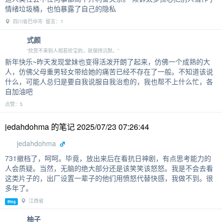
情绪垃圾桶，也怕暴露了自己的隐私
四川省巴中市 留言：1
式颜
“欣赏不来别人视若珍宝的，就保持沉默。”
新年快乐~昨天发现堂妹也变得活泼开朗了起来，仿佛一个成熟的大
人，仿佛父母重男轻女带给她的痛苦已经不存在了一般。不知道该说
什么，可能人总归是要自我说服自我治愈的，我也帮不上什么忙，各
自加油吧
点赞：5
jedahdohma 的笔记 2025/07/23 07:26:44
jedahdohma
731撤档了，呵呵。毕竟，放出来后在看抗日神剧，有点思考能力的
人会质疑。当然，无脑的绝大部分还是该笑笑该怒怒。我是不会去看
这类片子的，出厂设置一辈子的他们用愤怒代替快感，我做不到。很
多年了。
江西省
Blog
柚子