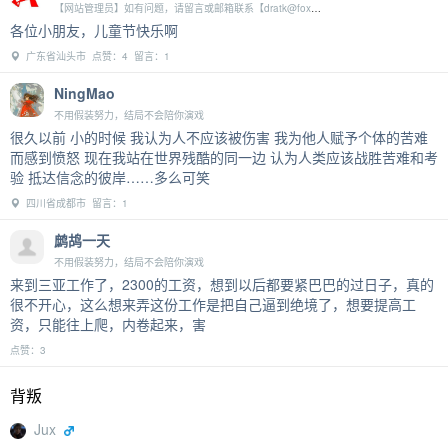
【网站管理员】如有问题，请留言或邮箱联系【dratk@foxmail.com】
各位小朋友，儿童节快乐啊
广东省汕头市 点赞：4 留言：1
NingMao
不用假装努力，结局不会陪你演戏
很久以前 小的时候 我认为人不应该被伤害 我为他人赋予个体的苦难
而感到愤怒 现在我站在世界残酷的同一边 认为人类应该战胜苦难和考
验 抵达信念的彼岸……多么可笑
四川省成都市 留言：1
鹧鸪一天
不用假装努力，结局不会陪你演戏
来到三亚工作了，2300的工资，想到以后都要紧巴巴的过日子，真的
很不开心，这么想来弄这份工作是把自己逼到绝境了，想要提高工
资，只能往上爬，内卷起来，害
点赞：3
背叛
Jux