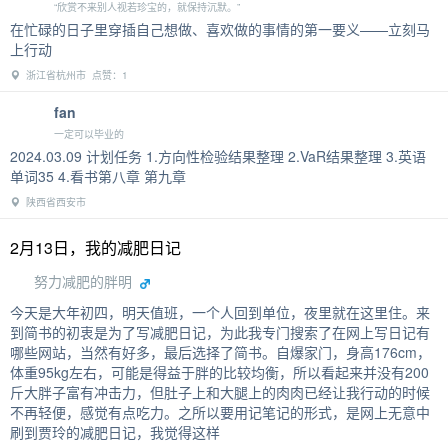
“欣赏不来别人视若珍宝的，就保持沉默。”
在忙碌的日子里穿插自己想做、喜欢做的事情的第一要义——立刻马
上行动
浙江省杭州市 点赞：1
fan
一定可以毕业的
2024.03.09 计划任务 1.方向性检验结果整理 2.VaR结果整理 3.英语
单词35 4.看书第八章 第九章
陕西省西安市
2月13日，我的减肥日记
努力减肥的胖明
今天是大年初四，明天值班，一个人回到单位，夜里就在这里住。来
到简书的初衷是为了写减肥日记，为此我专门搜索了在网上写日记有
哪些网站，当然有好多，最后选择了简书。自爆家门，身高176cm，
体重95kg左右，可能是得益于胖的比较均衡，所以看起来并没有200
斤大胖子富有冲击力，但肚子上和大腿上的肉肉已经让我行动的时候
不再轻便，感觉有点吃力。之所以要用记笔记的形式，是网上无意中
刷到贾玲的减肥日记，我觉得这样