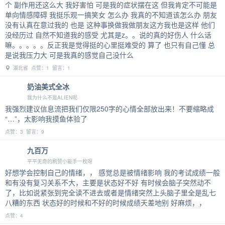
个 副作用还这么大 我好害怕 可是我的症状摆在这 但我肯定不可能是
单向情感障碍 我挺乐观一搞笑女 怎么办 我真的不知道该怎么办 朋友
没有认真在意过我的 也是 这种事换做我做朋友这方我也是这样 他们
没经历过 自然不知道我的感受 尤其是z。。说的真的好伤人 什么话
嘛。。。。。反正我是觉得挺的心里挺难受的 算了 也只有自己懂 总
是说我压力大 可是我真的感觉自己没什么
湖北省 点赞：1 留言：1
奶油美式全冰
我为什么不是ALIEN呢
我强烈建议信息流把我们仅限250字的心情全部放出来！不要缩略成
“…”，太影响我摸鱼体验了
点赞：3 留言：9
九百万
平平无奇的刷赞小能手一枚呀
好想学会控制自己的情绪，， 感觉总是被情绪影响 我的考试成绩一般
和有没有复习关系不大，主要是状态好不好 有时候会脑子突然动不
了，比如说紧张到完全读不进去或者是情绪突然上头脑子里全是乱七
八糟的东西 状态好的时候和不好的时候成绩天差地别 好麻烦，，
点赞：4