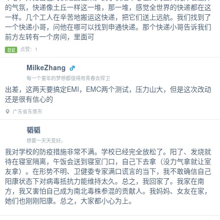
的气氛，快递像土丘一样这一堆，那一堆，感觉全世界的快递都在这
一样。几个工人在辛苦地搬运这快递，把它们送上远航。我们找到了
一个快递小哥，问他在哪可以找到申通快递。那个快递小哥告诉我们
前方左转有一个房间，里面可
点赞：1
日记
MilkeZhang
每一个童年的梦想都值得用青春去捍卫
出差，这两天要搞定EMI，EMC两个测试，压力山大，但是这次改动
还是很有信心的
广东省东莞市
韬韬
想要一天天变好。
我对学校的防疫措施非常不满。学校已经完全放松了。阳了、发烧就
待在寝室隔离，午饭会送到寝室门口，自己下去拿（没力气拿就让室
友拿）。在形势不明、卫健委专家满口谎言的当下，我不敢确信自己
阳康状态下对病毒抵抗力能维持太久。总之，我回家了。我家在南
方，我又害怕自己成为南北毒株参混的贡献人。我妈妈、女友在家，
她们也刚刚阳康。总之，大家都小心为上。