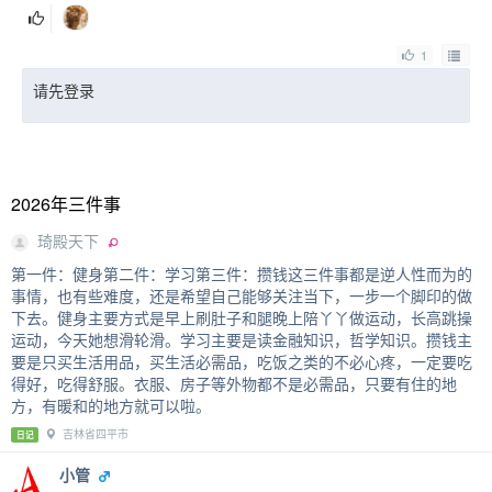
1
请先登录
2026年三件事
琦殿天下
第一件：健身第二件：学习第三件：攒钱这三件事都是逆人性而为的
事情，也有些难度，还是希望自己能够关注当下，一步一个脚印的做
下去。健身主要方式是早上刷肚子和腿晚上陪丫丫做运动，长高跳操
运动，今天她想滑轮滑。学习主要是读金融知识，哲学知识。攒钱主
要是只买生活用品，买生活必需品，吃饭之类的不必心疼，一定要吃
得好，吃得舒服。衣服、房子等外物都不是必需品，只要有住的地
方，有暖和的地方就可以啦。
吉林省四平市
日记
小管