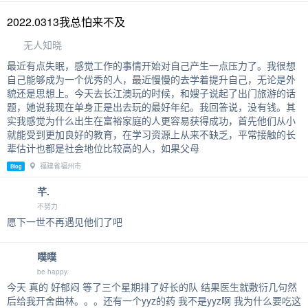
2022.0313我总怕来不及
无人知晓
最近有点失眠，感觉工作的事情开始对自己产生一点压力了。我很想
自己能够成为一个优秀的人，最近慢慢的去学着提升自己，无论是外
貌还是思想上。今天去长江澳玩的时候，和嫂子说起了出门旅游的话
题，她说我现在单身正是出去玩的最好年纪。我回答说，没有钱。其
实我感觉为什么出生在富裕家庭的人更容易获得成功，首先他们从小
就能受到更加良好的教育，在学习资源上从来不缺乏，平常接触的长
辈估计也都是社会地位比较高的人，如果父母
福建省福州市
Blog
芊.
不努力
愿下一世不再遇见他们了吧
噗噗
be happy.
今天 真的 好郁闷 等了三个星期排了好长的队 结果医生就敷衍几句然
后给我开舍曲林。。。还有一个yyz的药 我不是yyz啊 我为什么要吃这