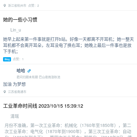
浙江省杭州市 点赞：2
她的一些小习惯
Lin_u
她早上起来第一件事就是打开b站。好像一天都离不开耳机；她一整天
耳机都不会离开耳朵，左耳没电了换右耳；她晚上最后一件事也是放
下手机；
点赞：1
Blog
哈哈
君问归期未有期 巴山夜雨涨秋池
加油 为梦想
江苏省南通市
工业革命时间线 2023/10/15 15:39:12
清瑶
月份不准确，第一次工业革命：机械化（1760年至1850年），第二
次工业革命：电气化（1870年到1900年），第三次工业革命：自动