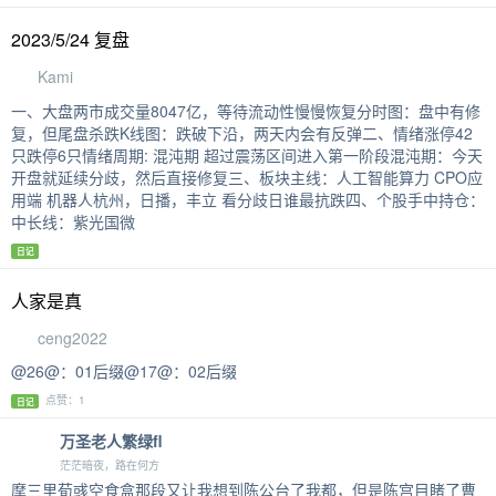
2023/5/24 复盘
Kami
一、大盘两市成交量8047亿，等待流动性慢慢恢复分时图：盘中有修
复，但尾盘杀跌K线图：跌破下沿，两天内会有反弹二、情绪涨停42
只跌停6只情绪周期: 混沌期 超过震荡区间进入第一阶段混沌期：今天
开盘就延续分歧，然后直接修复三、板块主线：人工智能算力 CPO应
用端 机器人杭州，日播，丰立 看分歧日谁最抗跌四、个股手中持仓：
中长线：紫光国微
日记
人家是真
ceng2022
@26@：01后缀@17@：02后缀
点赞：1
日记
万圣老人繁绿fl
茫茫暗夜，路在何方
摩三里荀彧空食盒那段又让我想到陈公台了我都，但是陈宫目睹了曹