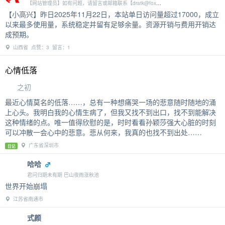
【网站管理员】如有问题，请留言或邮箱联系【dratk@foxmail.com】
【小高兴】昨日2025年11月22日，本站单日访问量超过17000，成立
以来最多使用量，系统稳定并留有足够余量。资源开销与费用开销达
成预期。
山西省 点赞：3 留言：1
心情低落
之初
最近心情莫名的低落……，总有一种想痛哭一场的悲意随时随地的涌
上心头。我明白我的心情生病了，但我又找不到出口，找不到能解决
这种情绪的点。唯一值得欣慰的是，时时看看孙颖莎强大心脏的时刻
可以冲散一会心中的悲意。悲从何来，我真的也找不到出处……
广东省深圳市
日记
哈哈
君问归期未有期 巴山夜雨涨秋池
世界开始崩塌
江苏省南通市
式颜