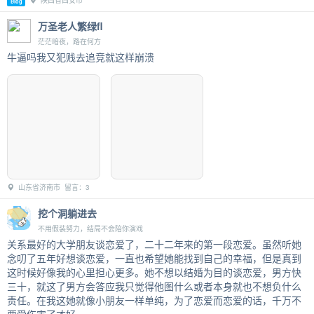
陕西省西安市
Blog
万圣老人繁绿fl
茫茫暗夜，路在何方
牛逼吗我又犯贱去追竞就这样崩溃
山东省济南市 留言：3
挖个洞躺进去
不用假装努力，结局不会陪你演戏
关系最好的大学朋友谈恋爱了，二十二年来的第一段恋爱。虽然听她
念叨了五年好想谈恋爱，一直也希望她能找到自己的幸福，但是真到
这时候好像我的心里担心更多。她不想以结婚为目的谈恋爱，男方快
三十，就这了男方会答应我只觉得他图什么或者本身就也不想负什么
责任。在我这她就像小朋友一样单纯，为了恋爱而恋爱的话，千万不
要受伤害了才好。