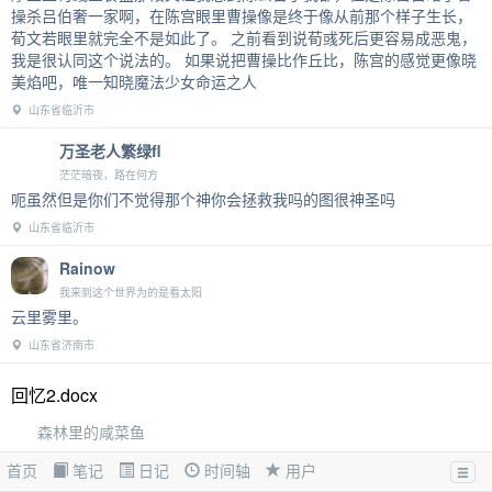
操杀吕伯奢一家啊，在陈宫眼里曹操像是终于像从前那个样子生长，
荀文若眼里就完全不是如此了。 之前看到说荀彧死后更容易成恶鬼，
我是很认同这个说法的。 如果说把曹操比作丘比，陈宫的感觉更像晓
美焰吧，唯一知晓魔法少女命运之人
山东省临沂市
万圣老人繁绿fl
茫茫暗夜，路在何方
呃虽然但是你们不觉得那个神你会拯救我吗的图很神圣吗
山东省临沂市
Rainow
我来到这个世界为的是看太阳
云里雾里。
山东省济南市
回忆2.docx
森林里的咸菜鱼
经常发生的，偶尔一些小事情会激起无限的回忆。多半是让我感觉压
首页
笔记
日记
时间轴
用户
力很大的往事（大部分是和老师、实习单位经理交流时的回忆，还有