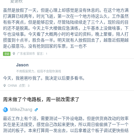
夏谢秋
虽然是放假了一天，但是心理上却感觉是没有休息的。在这个地方满
打满算已经两年，时光飞逝，第一次在一个地方待这么久，工作虽然
有些不爽点，但是能够忍受，尽管陆陆续续走了三个人，现阶段的目
的还不是脱离。今天上午大楼做应急演练，上午基本上没做啥事，下
午也没啥事。今天看了大概两小时的考证的资料，晚上聚餐，陪人打
掼蛋到十点半，胜负各一半。明天就有人放假回去了，越靠近假期越
是心猿意马，没有抢到回家的车票，五一也不
广东省深圳市 留言：1
日记
Jason
不用假装努力，结局不会陪你演戏
今天，我爸爸吵我了。我决定以后要多看书。
CHINA 点赞：3
周末做了个电路板，周一就改需求了
MilkeZhang
最近工作上有个活，需要测试一下外设电路，但是供货商改动的效率
实在是无法接受，感觉自己改起来更快，所以周日偷偷搞了一下一个
测试的板子。本来打算周一发出去，以后拿着这个板子调试更快些结