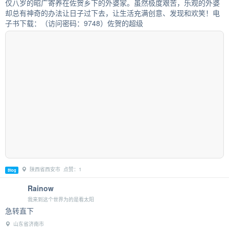
仅八岁的昭广寄养在佐贺乡下的外婆家。虽然极度艰苦，乐观的外婆
却总有神奇的办法让日子过下去，让生活充满创意、发现和欢笑！电
子书下载：（访问密码：9748）佐贺的超级
陕西省西安市 点赞：1
Blog
Rainow
我来到这个世界为的是看太阳
急转直下
山东省济南市