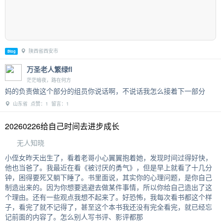
陕西省西安市
Blog
万圣老人繁绿fl
茫茫暗夜，路在何方
妈的负责做这个部分的组员你说话啊，不说话我怎么接着下一部分
山东省 点赞：1 留言：1
20260226给自己时间去进步成长
无人知晓
小侄女昨天出生了，看着老哥小心翼翼抱着她，发现时间过得好快，
他也当爸了。我最近在看《被讨厌的勇气》，但是早上就看了十几分
钟，困得要死又躺下睡了。书里面说，其实你的心理问题，是你自己
制造出来的。因为你想要逃避去做某件事情，所以你给自己造出了这
个理由。还有一些观点我想不起来了。好恐怖，我每次看书都这个样
子，看完了就不记得了，甚至这个本书我还没有完全看完，就已经忘
记前面的内容了。怎么别人写书评、影评都那