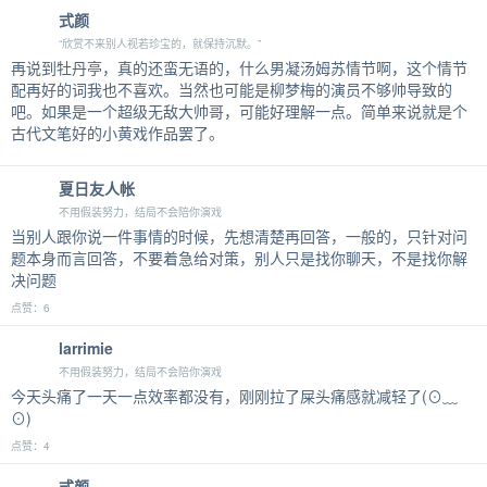
式颜
“欣赏不来别人视若珍宝的，就保持沉默。”
再说到牡丹亭，真的还蛮无语的，什么男凝汤姆苏情节啊，这个情节
配再好的词我也不喜欢。当然也可能是柳梦梅的演员不够帅导致的
吧。如果是一个超级无敌大帅哥，可能好理解一点。简单来说就是个
古代文笔好的小黄戏作品罢了。
夏日友人帐
不用假装努力，结局不会陪你演戏
当别人跟你说一件事情的时候，先想清楚再回答，一般的，只针对问
题本身而言回答，不要着急给对策，别人只是找你聊天，不是找你解
决问题
点赞：6
larrimie
不用假装努力，结局不会陪你演戏
今天头痛了一天一点效率都没有，刚刚拉了屎头痛感就减轻了(⊙﹏
⊙)
点赞：4
式颜