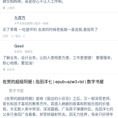
肺交相辉映，真是存心不让人工作啊。
上海市
九百万
平平无奇的刷赞小能手一枚呀
买了草莓 一吃是坏的 去退的时候老板娘一直说我,委屈死了
点赞：13 留言：2
Qasd
多思考，要稳住
了解业务，设计业务，让别人使用更方便，工作更便捷！ 要慢慢来，
耐心地做，要加油！
北京市
佐贺的超级阿嬷 | 岛田洋七 | epub+azw3+txt | 数字书屋
数字书屋
《佐贺的超级阿嬷》是继《窗边的小豆豆》之后，又一部深受老师、
家长和孩子喜欢的教育杰作，其感人肺腑的故事和积极乐观的价值
观，令无数人笑中带泪，深深震撼。广岛原子弹爆炸后，岛田洋七的
父亲只身回广岛看看，却受核辐射死去。因无力抚养，母亲只好将年