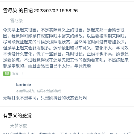
雪尽染 的日记 2023/07/02 19:58:26
雪尽染
今天早上起来很困，不是实际意义上的很困，是起来那一会感觉很
困，我觉得可能是在深度睡眠中醒来的缘故，以后要按周期来睡眠，
尽可能保证起来的时候是浅睡眠状态，虽然睡眠时间没有增加多少，
但是早上起来会舒服很多。运动依旧和以前意义，变化不大，学习效
率也没什么变化，做了一些题目，耗时很长，正确率也不高，感觉还
是要多练，不过我觉得现在还是先把其他的视频看完吧，不然练起来
都是零散的，而且会感觉自己不太行，毕竟做题
留言：1
日记
larrimie
不用假装努力，结局不会陪你演戏
无精打采不想学习，只想刷抖音的状态去死啊
有意义的感觉
天梦冰蚕