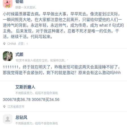
韬韬
想要一天天变好。
小时候最羡慕霍去病。早早做出大事，早早死去。像流星划过天际，
一瞬间照亮大地，在大家都注意他之前离开，只留给仰望他的人们一
道帅气的背影。永远年轻，永远帅气，成为传奇，成为 what if 句式的
主角。 后来发现，对于我这种庸才。忍着不死才是唯一的任务。干
活，继续干活。代码写起来。
CHINA 点赞：1
式颜
“欣赏不来别人视若珍宝的，就保持沉默。”
1111111，终于就在明天了，昨晚发现可能这两天会直接睡不好了，
那我觉得是不会紧张的，剩下的就是激动？原来会有这么激动吗hhh
艾斯折磨人
不用假装努力，结局不会陪你演戏
300678卖36.78 300678买34.56
江苏省南京市
总钻风
不用假装努力，结局不会陪你演戏