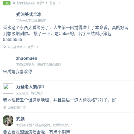
陕西省榆林市 点赞：1 留言：1
日记
奶油美式全冰
我为什么不是ALIEN呢
香水这个东西太看缘分了，人生第一回觉得碰上了本命香，真的好闻
到想吸烟刻肺。 搜了一下，是Chloe的，名字居然叫小猪包
55555555
江苏省南京市 点赞：1
zhaomuen
不用假装努力，结局不会陪你演戏
宋禹嬉我喜欢你
万圣老人繁绿fl
茫茫暗夜，路在何方
我地理错五个但这是地理，并且最后一道大题表格写对了，好
山东省临沂市
式颜
“欣赏不来别人视若珍宝的，就保持沉默。”
要去看张韶涵演唱会啦，有点小期待