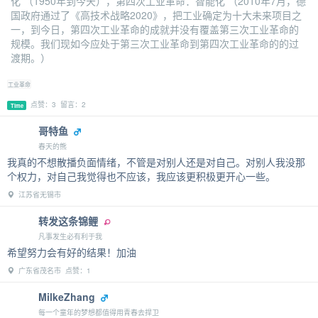
化 （1950年到今天），第四次工业革命：智能化 （2010年7月，德
国政府通过了《高技术战略2020》，把工业确定为十大未来项目之
一，到今日，第四次工业革命的成就并没有覆盖第三次工业革命的
规模。我们现如今应处于第三次工业革命到第四次工业革命的的过
渡期。）
工业革命
点赞：3 留言：2
Time
哥特鱼
春天的熊
我真的不想散播负面情绪，不管是对别人还是对自己。对别人我没那
个权力，对自己我觉得也不应该，我应该更积极更开心一些。
江苏省无锡市
转发这条锦鲤
凡事发生必有利于我
希望努力会有好的结果！加油
广东省茂名市 点赞：1
MilkeZhang
每一个童年的梦想都值得用青春去捍卫