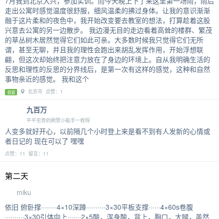
7月我到北京大兴，参加实训。而今天晚上下了来这里第一场雨，雨后
走出公寓时感觉温度很舒服，细风温柔的拂过身体。让我的意识渐渐
融于这片柔和的夜色中，我开始改变要去教室的想法，打算趁着这股
兴意去公寓的另一边散步。 我边漫无目的走边看着高耸的楼群、繁茂
的草丛树木居然觉得它们如此可亲。大多数时候我只觉得它们无所
谓，甚至无聊，并且我的理性会跑出来胡乱发挥作用，开始浮想联
翩，但这次却始终把注意力放在了身边的环境上。自从我明确生活的
反思和理性的反思的分界线后，是第一次有这样的感觉，这种和自然
事物亲近的感觉。 我和这个
北京市 点赞：1
日记
九百万
平平无奇的刷赞小能手一枚呀
人变多就好开心，以前隔几个小时登上来是看不到有人发新的心情或
者日记的 现在可以了 嘿嘿
点赞：11 留言：11
第二天
miku
依旧 俯卧撑········4×10深蹲··········3×30平板支撑······4×60s卷腹
··········3×30引体向上·······2×5酸，浑身酸，背上，胸口，大腿，虽然