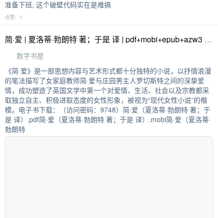
准备下班, 这个破壁代码实在是难搞
点赞：1
简·爱 | 夏洛蒂·勃朗特 著；于是 译 | pdf+mobi+epub+azw3 | 数字书屋
数字书屋
《简·爱》是一部思想内容与艺术形式都十分独特的小说，以抒情浪漫
的笔法描写了女家庭教师简·爱与庄园男主人罗切斯特之间的深挚爱
情，成功塑造了英国文学中第一个对爱情、生活、社会以及宗教都采
取独立自主、积极进取态度的女性形象，被视为“现代女性小说”的楷
模。电子书下载：（访问密码：9748）简·爱（夏洛蒂·勃朗特 著；于
是 译）.pdf简·爱（夏洛蒂·勃朗特 著；于是 译）.mobi简·爱（夏洛蒂·
勃朗特