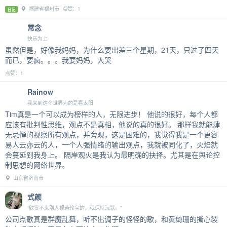
福建省福州市 点赞：1
日记
常念
快乐为上
虽然但是，好像我妈妈，为什么要出差三个星期，21天，只过了四天
而已，要疯。。。我要妈妈，大哭
点赞：1
Rainow
我来到这个世界为的是看太阳
Tim真是一个可以成为榜样的人，无限进步！ 他说的很好，每个人都
应该有批判性思维，观点不是真相，他说的真的很好。 那样我就能肆
无忌惮的视察所有观点，并旁观，这是困难的，我觉得我是一个更容
易人云亦云的人，一个人强情绪的输出观点，我就被同化了，火焰就
会蔓延到我身上。 隔岸观火是我认为最明确的抉择。尤其是在舆论控
制思想的网络世界。
山东省济南市
式颜
“欣赏不来别人视若珍宝的，就保持沉默。”
公司点歌真是群魔乱舞，听不出调子的怪怪的歌，和黄绮珊的撕心裂