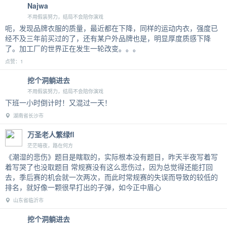
Najwa
不用假装努力，结局不会陪你演戏
呃，发现品牌衣服的质量，最近都在下降，同样的运动内衣，强度已
经不及三年前买过的了，还有某户外品牌也是，明显厚度质感下降
了。加工厂的世界正在发生一轮改变。。。
点赞：1
挖个洞躺进去
不用假装努力，结局不会陪你演戏
下班一小时倒计时！又混过一天！
湖南省长沙市
万圣老人繁绿fl
茫茫暗夜，路在何方
《潮湿的悲伤》题目是瞎取的，实际根本没有题目，昨天半夜写着写
着写哭了也没取题目 常规赛没有这么悲伤过，因为总觉得还能打回
去，季后赛的机会就一次两次，而此时常规赛的失误而导致的较低的
排名，就好像一颗很早打出的子弹，如今正中眉心
山东省临沂市
挖个洞躺进去