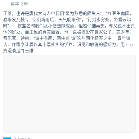
数字书屋
王维，也许是唐代大诗人中我们“最为熟悉的陌生人”。“红豆生南国，
春来发几枝”，“空山新雨后，天气晚来秋”，“行到水穷处，坐看云起
时”……这些名句我们从小便熟能成诵，但若仔细再想，却又说不出具
体的好处，而王维的真实面容，也一直被湮没在世家公子、美少年、
音乐家、诗佛、“诗中有画、画中有 诗”这些固化标签之中。 青年诗
人、作家李让眉以其丰厚扎实的学养、识见和敏锐的感知力，用十五
篇漫谈追寻王维