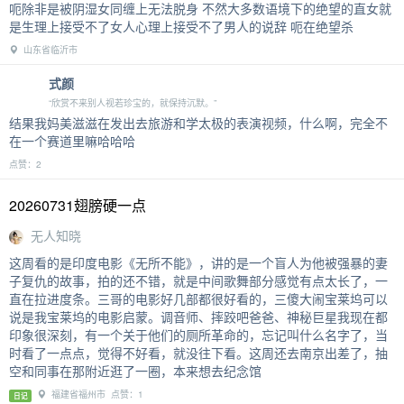
呃除非是被阴湿女同缠上无法脱身 不然大多数语境下的绝望的直女就
是生理上接受不了女人心理上接受不了男人的说辞 呃在绝望杀
山东省临沂市
式颜
“欣赏不来别人视若珍宝的，就保持沉默。”
结果我妈美滋滋在发出去旅游和学太极的表演视频，什么啊，完全不
在一个赛道里嘛哈哈哈
点赞：2
20260731翅膀硬一点
无人知晓
这周看的是印度电影《无所不能》，讲的是一个盲人为他被强暴的妻
子复仇的故事，拍的还不错，就是中间歌舞部分感觉有点太长了，一
直在拉进度条。三哥的电影好几部都很好看的，三傻大闹宝莱坞可以
说是我宝莱坞的电影启蒙。调音师、摔跤吧爸爸、神秘巨星我现在都
印象很深刻，有一个关于他们的厕所革命的，忘记叫什么名字了，当
时看了一点点，觉得不好看，就没往下看。这周还去南京出差了，抽
空和同事在那附近逛了一圈，本来想去纪念馆
福建省福州市 点赞：1
日记