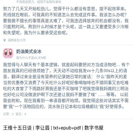
不用假装努力，结局不会陪你演戏
努力了几天又开始松劲儿，觉得干什么都没有意思，提不起效率来。
死线就在眼前，可我真的不知道怎么去完成这件事。我该怎么办呢？
要我做不擅长的事情真是太难了，可我连选择放弃的机会都没有，我
只能熬时间。熬到什么时候才是个头呢，这一路上又要遭受多少冷眼
和失望呢，我为什么要承受这些呢。
湖南省长沙市
奶油美式全冰
我为什么不是ALIEN呢
我觉得与人聊天有个基本逻辑，就是起码要把对方当成活物吧… 有个
朋友我真的已经很烦她了，天天动不动给我发vx十几条30s以上的语
音，翻译过来全是没有营养的记录她日常的废话： 什么“我昨天的麦
当劳优惠券又浪费了今天吃什么好呢好像喝咖啡也不错同事又去吃难
吃的大食堂了下雨路好滑我还是不买咖啡了吧我觉得我妈做的三明治
也好吃公司没微波炉啊下次还是让我妈不要做了唉” ……等等。 以前
我会附和，现在我看到一串语音都开始烦。我觉得这些对话其实不需
要“我”一个活物回应的，流水账日记本和垃圾桶都比“我”好使得多。
点赞：3 留言：5
王维十五日谈 | 李让眉 | txt+epub+pdf | 数字书屋