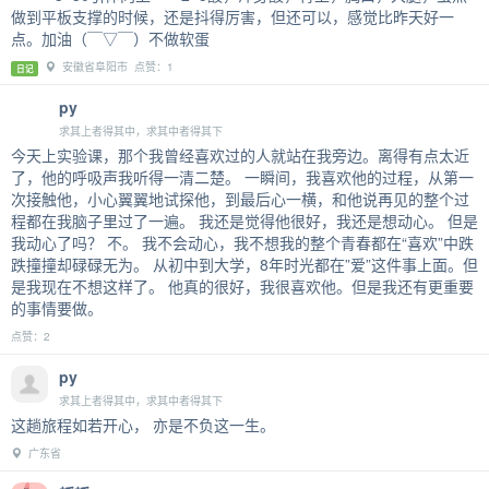
做到平板支撑的时候，还是抖得厉害，但还可以，感觉比昨天好一
点。加油（￣▽￣）不做软蛋
安徽省阜阳市 点赞：1
日记
py
求其上者得其中，求其中者得其下
今天上实验课，那个我曾经喜欢过的人就站在我旁边。离得有点太近
了，他的呼吸声我听得一清二楚。 一瞬间，我喜欢他的过程，从第一
次接触他，小心翼翼地试探他，到最后心一横，和他说再见的整个过
程都在我脑子里过了一遍。 我还是觉得他很好，我还是想动心。 但是
我动心了吗？ 不。 我不会动心，我不想我的整个青春都在“喜欢”中跌
跌撞撞却碌碌无为。 从初中到大学，8年时光都在”爱”这件事上面。但
是我现在不想这样了。 他真的很好，我很喜欢他。但是我还有更重要
的事情要做。
点赞：2
py
求其上者得其中，求其中者得其下
这趟旅程如若开心， 亦是不负这一生。
广东省