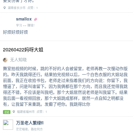
湖南省长沙市 点赞：1
smallox
学习 == 赚钱！
好烦好烦好烦
20260422妈呀大姐
无人知晓
舞室拍视频的时候，跳的不好的人会被留堂，老师再教一次慢动作版
的。昨天我跳得还行。结果拍完视频以后，一个白色衣服的大姐站我
前面，我正在收拾书包，老师走过来指着我们的方向说：你留下，我
懵逼了，问是叫谁留下。因为我俩都在那个方向，而且我还觉得我跳
得还不错，不应该是叫我吧。那个大姐居然说老师是叫我留下。结果
我后面一看视频回放，那个大姐跳成那样，居然一点自知之明都没
有，让我留下来重跳。发癫了吧你。我跳得比你
福建省福州市 点赞：1
日记
万圣老人繁绿fl
茫茫暗夜，路在何方