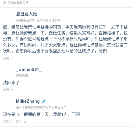
河北省秦皇岛市
夏日友人帐
不用假装努力，结局不会陪你演戏
额，经常让我帮忙点链接的同事，今天我问她有没有知乎，发了个链
接，想让她帮我点一下，做做任务，结果人家可好，直接拒接了，说
没有，你弄个账号帮我点一下也不是什么难事吧，你让我帮忙点了那
么多次，有段时间，几乎天天都点，我让你帮忙点链接，这也就第二
次吧，希望你以后也不要发些乱七八糟的让我点了，感谢！
点赞：1
_winner591_
把握机遇
我回来了
点赞：1
MilkeZhang
每一个童年的梦想都值得用青春去捍卫
现在是五一假期的第一天，凌晨1点，下班
点赞：3 留言：3