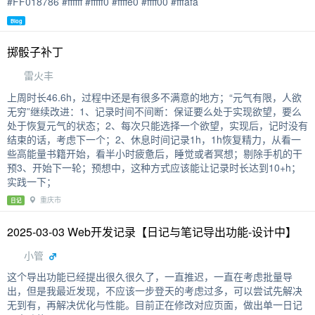
#FF018786 #ffffff #fffff0 #ffffe0 #ffff00 #fffafa
Blog
掷骰子补丁
雷火丰
上周时长46.6h，过程中还是有很多不满意的地方；“元气有限，人欲
无穷”继续改进：1、记录时间不间断：保证要么处于实现欲望，要么
处于恢复元气的状态；2、每次只能选择一个欲望，实现后，记时没有
结束的话，考虑下一个；2、休息时间记录1h，1h恢复精力，从看一
些高能量书籍开始，看半小时疲惫后，睡觉或者冥想；剔除手机的干
预3、开始下一轮；预想中，这种方式应该能让记录时长达到10+h；
实践一下；
重庆市
日记
2025-03-03 Web开发记录【日记与笔记导出功能-设计中】
小管
这个导出功能已经提出很久很久了，一直推迟，一直在考虑批量导
出，但是我最近发现，不应该一步登天的考虑过多，可以尝试先解决
无到有，再解决优化与性能。目前正在修改对应页面，做出单一日记