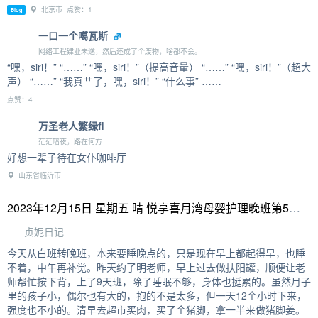
北京市 点赞：1
Blog
一口一个噶瓦斯
网络工程肄业未遂，然后还成了个废物，啥都不会。
“嘿，siri！” “……” “嘿，siri！”（提高音量） “……” “嘿，siri！”（超大
声） “……” “我真艹了，嘿，siri！” “什么事” ……
点赞：4
万圣老人繁绿fl
茫茫暗夜，路在何方
好想一辈子待在女仆咖啡厅
山东省临沂市
2023年12月15日 星期五 晴 悦享喜月湾母婴护理晚班第5天 （扶阳罐第11次）
贞妮日记
今天从白班转晚班，本来要睡晚点的，只是现在早上都起得早，也睡
不着，中午再补觉。昨天约了明老师，早上过去做扶阳罐，顺便让老
师帮忙按下背，上了9天班，除了睡眠不够，身体也挺累的。虽然月子
里的孩子小，偶尔也有大的，抱的不是太多，但一天12个小时下来，
强度也不小的。清早去超市买肉，买了个猪脚，拿一半来做猪脚姜。