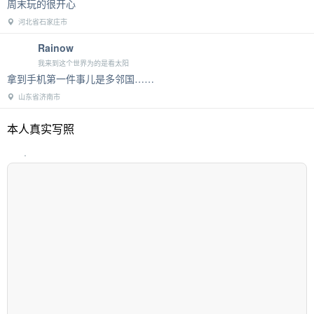
周末玩的很开心
河北省石家庄市
Rainow
我来到这个世界为的是看太阳
拿到手机第一件事儿是多邻国……
山东省济南市
本人真实写照
.