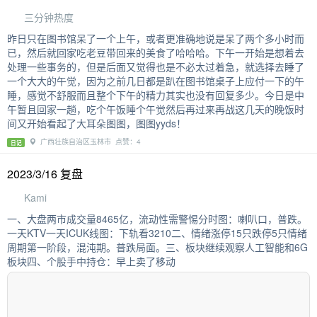
三分钟热度
昨日只在图书馆呆了一个上午，或者更准确地说是呆了两个多小时而
已，然后就回家吃老豆带回来的美食了哈哈哈。下午一开始是想着去
处理一些事务的，但是后面又觉得也是不必太过着急，就选择去睡了
一个大大的午觉，因为之前几日都是趴在图书馆桌子上应付一下的午
睡，感觉不舒服而且整个下午的精力其实也没有回复多少。今日是中
午暂且回家一趟，吃个午饭睡个午觉然后再过来再战这几天的晚饭时
间又开始看起了大耳朵图图，图图yyds！
广西壮族自治区玉林市 点赞：4
日记
2023/3/16 复盘
Kami
一、大盘两市成交量8465亿，流动性需警惕分时图：喇叭口，普跌。
一天KTV一天ICUK线图：下轨看3210二、情绪涨停15只跌停5只情绪
周期第一阶段，混沌期。普跌局面。三、板块继续观察人工智能和6G
板块四、个股手中持仓：早上卖了移动