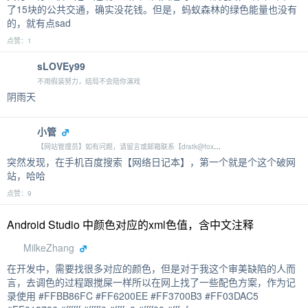
了15块的公共交通，确实没花钱。但是，蚂蚁森林的绿色能量也没有
的，就有点sad
点赞：1
sLOVEy99
不用假装努力，结局不会陪你演戏
阴雨天
小管
【网站管理员】如有问题，请留言或邮箱联系【dratk@foxmail.com】
突然发现，在手机百度搜索【网络日记本】，第一个就是个这个破网
站，哈哈
点赞：9
Android Studio 中颜色对应的xml色值，含中文注释
MilkeZhang
在开发中，需要找很多对应的颜色，但是对于我这个审美缺陷的人而
言，去调色的过程跟搅屎一样所以在网上找了一些配色方案，作为记
录使用 #FFBB86FC #FF6200EE #FF3700B3 #FF03DAC5