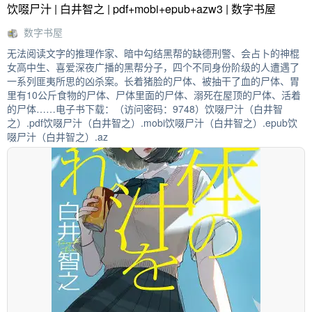
饮啜尸汁 | 白井智之 | pdf+mobi+epub+azw3 | 数字书屋
数字书屋
无法阅读文字的推理作家、暗中勾结黑帮的缺德刑警、会占卜的神棍
女高中生、喜爱深夜广播的黑帮分子，四个不同身份阶级的人遭遇了
一系列匪夷所思的凶杀案。长着猪脸的尸体、被抽干了血的尸体、胃
里有10公斤食物的尸体、尸体里面的尸体、溺死在屋顶的尸体、活着
的尸体……电子书下载：（访问密码：9748）饮啜尸汁（白井智
之）.pdf饮啜尸汁（白井智之）.mobi饮啜尸汁（白井智之）.epub饮
啜尸汁（白井智之）.az