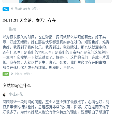
陕西省西安市 点赞：1
Blog
24.11.21 天文馆、虚无与存在
抱抱
以为很长很久的时间，也在弹指一挥间就那么从眼前飘走。好不实
际，好虚无缥缈。好在那些快乐都是真实存在过的。短暂也好、难得
也好，我得到了我的快乐。我得到过，我救赎过。那么快就溜走的，
还有什么呢？是我们的198天吗？是我们的青春吗？是我们这匆匆的
一生吗？它嗖地一下就流过去了。好渺小。这样的我们，连成一片漫
长。我在想，人就这样诞生、衰老、死去，我们生命里存在的事物，
都会在死后化为虚无与缥缈。神秘的，与他人
上海市 点赞：1
日记
突然想写点什么
小桂花花
回顾最近一段时间的问题，整个人整个到了最低点了，心情也好，对
很多事情的相法也好，总是感觉非常的失落，抑郁，好在这两天似乎
好很多了。为什么好起来也没有什么特定的理由，说想明白了想通了