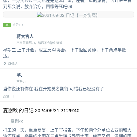
家，一身疼经过一周后还是这么严重，还有严重的淤青，估计医生看
到都会说，放弃治疗，回家等死吧09-
点赞：1
日记
蒋大官人
不用假装努力，结局不会陪你演戏
星期三 上午开会，成立反XJ协会。 下午返回黄钟，下午两点半抵
达。
CHINA
芊.
不努力
当你说还有你在 我在开始莫名期待 可惜我已经没有了
点赞：1
夏谢秋 的日记 2024/05/31 21:29:40
夏谢秋
打工的一天，重重复复，上午写报告，下午和两个外单位去西丽和大
沙河踩点。零星的小雨在三点半转成瓢泼大雨，继而又停。深圳的雨