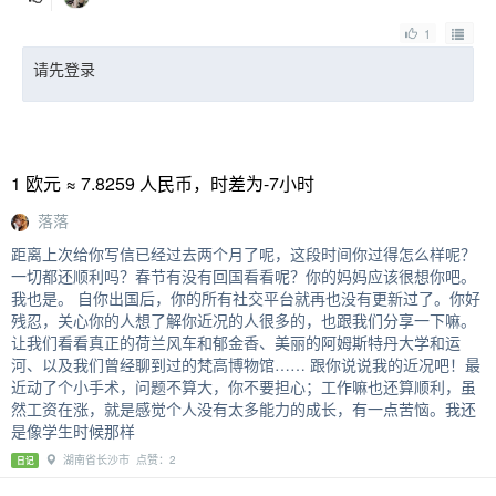
1
请先登录
1 欧元 ≈ 7.8259 人民币，时差为-7小时
落落
距离上次给你写信已经过去两个月了呢，这段时间你过得怎么样呢？
一切都还顺利吗？春节有没有回国看看呢？你的妈妈应该很想你吧。
我也是。 自你出国后，你的所有社交平台就再也没有更新过了。你好
残忍，关心你的人想了解你近况的人很多的，也跟我们分享一下嘛。
让我们看看真正的荷兰风车和郁金香、美丽的阿姆斯特丹大学和运
河、以及我们曾经聊到过的梵高博物馆…… 跟你说说我的近况吧！最
近动了个小手术，问题不算大，你不要担心；工作嘛也还算顺利，虽
然工资在涨，就是感觉个人没有太多能力的成长，有一点苦恼。我还
是像学生时候那样
湖南省长沙市 点赞：2
日记