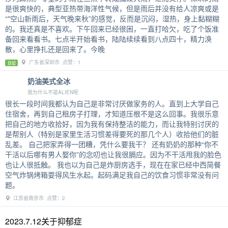
是很爽快的，典型亚热带海洋性气候，但是雨后并没有给人凉爽或是
“"空山新雨后，天气晚来秋”的感觉，反而是沉闷，湿热，身上黏糊糊
的。我还真是不喜欢。下午回来已经很困，一直打哈欠，吃了个饭准
备回来看看书。七点半开始看书，陆陆续续看到八点四十，精力涣
散，心里挣扎还是回来了。今晚
广东省深圳市 点赞：1
日记
奶油美式全冰
我为什么不是ALIEN呢
很长一段时间我都认为自己是非常讨厌做家务的人。直到上大学自己
住宿舍，再到自己租房子打理，才知道压根不是这么回事。我很乐意
把自己的地方收拾好，因为我有保持整洁的能力，而让我特别讨厌的
是帮别人（特别是家里生活习惯差得要死的那几个人）收拾他们的脏
乱差。 自己把家弄得一团糟，凭什么要我干？ 还有奶奶的那种“你不
干活以后哪有男人娶你”的念叨也让我很膈应。因为不干活甩我的脸色
也让人很抵触。 我也以为自己是炸厨房选手，现在在家已经中西简餐
空气炸锅烤箱耍得风生水起。起码满足我自己的饮食习惯非常没有问
题。
江苏省南京市 点赞：2
2023.7.12关于抑郁症