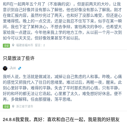
和R在一起两年五个月了（不准确的说），但是前两天的大吵，让我
意识到自己好像并没有那么了解他，他也好像没有那么了解我。刚才
在做汇报内容，虽然吵完过了两天，也和好了没那么难受，但还是心
里堵得慌。晚上的一点交流，还是让我忍不住写下来，似乎在某一瞬
间，我也下定了某种决心，不想去争辩，害怕再次的争吵，也希望大
家给我一点建议。今年他来我上学的地方工作，从以前一个月一次到
如今可以天天见，但好像效果甚至不如以前。
福建省福州市 留言：2
日记
只是放淡了些许
Jux
我听人说，生活就是做减法，减掉让自己焦虑的人和事。昨晚，心痛
的感觉又把我代入了往日的思绪里。难过过后，再眠一夜，醒来。此
刻心里好平静，难得的平静。失去了平时那炙热的心情，只有平静，
好的和坏的都无法让它迭起。心里累了太久，难免想好好休息。便不
再，多做解释。任由那摆锤，荡平思绪。
浙江省宁波市
日记
24.8.6我爱我，真好：喜欢和自己在一起，我是我的好朋友