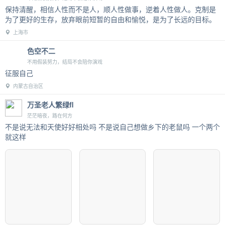
保持清醒，相信人性而不是人，顺人性做事，逆着人性做人。克制是
为了更好的生存，放弃眼前短暂的自由和愉悦，是为了长远的目标。
上海市
色空不二
不用假装努力，结局不会陪你演戏
征服自己
内蒙古自治区
万圣老人繁绿fl
茫茫暗夜，路在何方
不是说无法和天使好好相处吗 不是说自己想做乡下的老鼠吗 一个两个
就这样