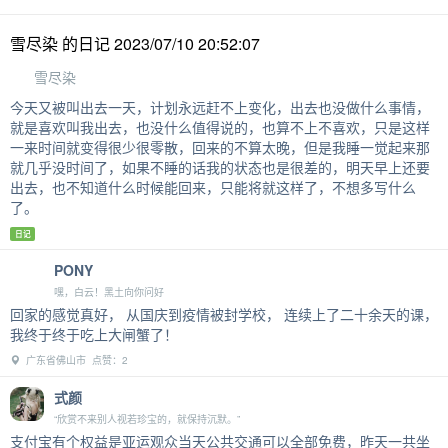
雪尽染 的日记 2023/07/10 20:52:07
雪尽染
今天又被叫出去一天，计划永远赶不上变化，出去也没做什么事情，
就是喜欢叫我出去，也没什么值得说的，也算不上不喜欢，只是这样
一来时间就变得很少很零散，回来的不算太晚，但是我睡一觉起来那
就几乎没时间了，如果不睡的话我的状态也是很差的，明天早上还要
出去，也不知道什么时候能回来，只能将就这样了，不想多写什么
了。
日记
PONY
嘿，白云！黑土向你问好
回家的感觉真好， 从国庆到疫情被封学校， 连续上了二十余天的课，
我终于终于吃上大闸蟹了！
广东省佛山市 点赞：2
式颜
“欣赏不来别人视若珍宝的，就保持沉默。”
支付宝有个权益是亚运观众当天公共交通可以全部免费，昨天一共坐