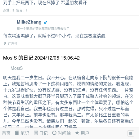
到手上把玩两下，现在死掉了 希望朋友看开
点赞：3 留言：1
MilkeZhang
每一个童年的梦想都值得用青春去捍卫
每次喝酒喝醉了，就睡不过5个小时，现在是极度清醒
广东省
MosiS 的日记 2024/12/05 15:06:42
MosiS
明天是我二十岁生日。我不开心。在从宿舍走向东下院的很长一段路
上，我短暂地思考了一下这种纠结的、模糊的情绪的来源。我发现，
十九岁过得好快，没有仪式感、没有记忆点，没有任何东西。一片空
白。这意味着我大概已经半只脚迈入了属于成熟人社会的领域，在这
种快节奏生活的重压之下，有太多东西比一个个体重要了，哪怕这个
个体是我自己。我去年也没有过生日。那时觉得，只不过是一年而
已，来年补上。前年也没有。那年我高三。有太多比生日重要的事
儿。今年显然也没有。请朋友们一起吃一顿饭，尔后各自还有繁重的
学习工作，带着一身火锅味跟自习搭子
首页
笔记
日记
时间轴
用户
上海市 点赞：1 留言：2
日记