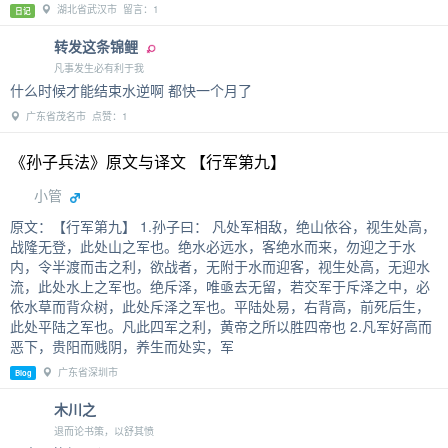
湖北省武汉市 留言：1
日记
转发这条锦鲤
凡事发生必有利于我
什么时候才能结束水逆啊 都快一个月了
广东省茂名市 点赞：1
《孙子兵法》原文与译文 【行军第九】
小管
原文：【行军第九】 1.孙子曰： 凡处军相敌，绝山依谷，视生处高，
战隆无登，此处山之军也。绝水必远水，客绝水而来，勿迎之于水
内，令半渡而击之利，欲战者，无附于水而迎客，视生处高，无迎水
流，此处水上之军也。绝斥泽，唯亟去无留，若交军于斥泽之中，必
依水草而背众树，此处斥泽之军也。平陆处易，右背高，前死后生，
此处平陆之军也。凡此四军之利，黄帝之所以胜四帝也 2.凡军好高而
恶下，贵阳而贱阴，养生而处实，军
广东省深圳市
Blog
木川之
退而论书策，以舒其愤