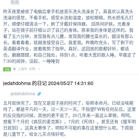
抱抱
昨天夜里被收了电脑后拿手机放音乐洗头洗澡去了。真喜欢认真洗头
洗澡的感觉，不看手机，感受水流和温度，放松眼睛。热水把毛孔打
开，顺便仔细清洁一下，刷了牙戴好保持器， 回房间护肤。光着身
子，站在镜子前仔细认识了自己的身体。原来我的身体是这样的。我
看了五六分钟，发现我有点儿腰，发现我的腰也蛮长的，腿没有那么
长。看着看着，就越发接受自己。我爱我。昨晚吹完头，写了剩下的
英语翻译作业，放着歌剪了指甲。真好，这回放的歌都好听，都适
合。磨磨蹭蹭，和自己独处，待到1点，听着大宽的歌入睡。早晨定了
7:30的闹钟，没起，一睡睡到
上海市 点赞：1
日记
jedahdohma 的日记 2024/05/27 14:31:60
jedahdohma
五月就快完了。现在又是双子座的时间了，俗称本命月。已经没啥期
待了。都是平凡的一天，过一天少一天。不指望FW有任何反应。这里
的反应指的问候，其他的更不说了。20几年来一直这么卑微，呵呵。
想看下个月的《疯狂的麦克斯》，7月的《死侍》。甚至还有《援军明
日就到》。这真太奢侈了，明知不可能的事在这里想什么呢。下周就
是儿童节了。给女儿买点啥好呢。