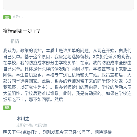
点赞：2
日记
疫情到哪一步了？
韬韬
我认为，政策的调控，本质上是谁买单的问题。从现在开始，由我们
自己买单。基于这个原因，我坚定地选择留校，3次拒绝返乡的劝告。
在学校，我的防疫成本部分由学校买单；在家，我的防疫成本全部由
自己买单。具体是什么样的情况呢？两周以前，学校宣布接下来都上
网课，学生自愿返乡，学校专车送往机场和火车站。政策宣布后，大
部分同学选择回家。此后，系办的老师对留下来的同学逐个劝返（据
我观察，以研究生为主）。系办老师给出的理由是，学校的后勤人员
大量阳性，学校后勤难以维系。此时，我是有动摇的。如果在学校连
饭都吃不上，那不如回家。然后
日记
木川之
退而论书策，以舒其愤
明天下午4点ig打t1，刚刚发现今天已经13号了，期待期待