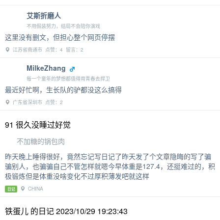
艾斯折磨人
不用假装努力，结局不会陪你演戏
这里没有删文，但担心整个网页停摆
江苏省南通市 点赞：4 留言：2
MilkeZhang
每一个童年的梦想都值得用青春去捍卫
最近好忙啊，生长队的驴都没这么搞得
广东省深圳市 点赞：2
91 很久没睡过好觉
不加糖的锅包肉
昨天晚上睡得很好，竟然忘记写日记了昨天发了个文章隐晦的写了骗
骗别人，也骗骗自己不管怎样就嗯今早体重是127.4，还挺难过的，积
极锻炼但是体重没啥变化不过厚积薄发吧就这样
CHINA
日记
铁蛋儿 的日记 2023/10/29 19:23:43