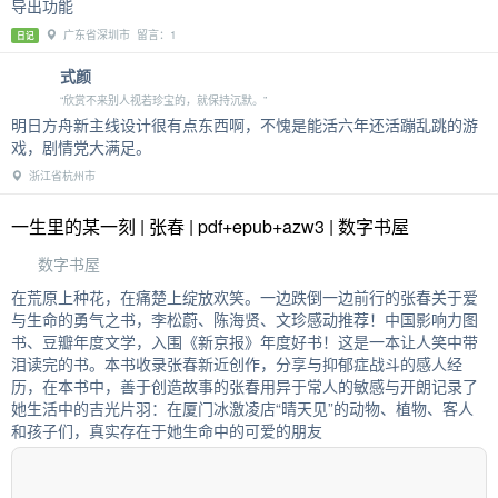
导出功能
广东省深圳市 留言：1
日记
式颜
“欣赏不来别人视若珍宝的，就保持沉默。”
明日方舟新主线设计很有点东西啊，不愧是能活六年还活蹦乱跳的游
戏，剧情党大满足。
浙江省杭州市
一生里的某一刻 | 张春 | pdf+epub+azw3 | 数字书屋
数字书屋
在荒原上种花，在痛楚上绽放欢笑。一边跌倒一边前行的张春关于爱
与生命的勇气之书，李松蔚、陈海贤、文珍感动推荐！中国影响力图
书、豆瓣年度文学，入围《新京报》年度好书！这是一本让人笑中带
泪读完的书。本书收录张春新近创作，分享与抑郁症战斗的感人经
历，在本书中，善于创造故事的张春用异于常人的敏感与开朗记录了
她生活中的吉光片羽：在厦门冰激凌店“晴天见”的动物、植物、客人
和孩子们，真实存在于她生命中的可爱的朋友