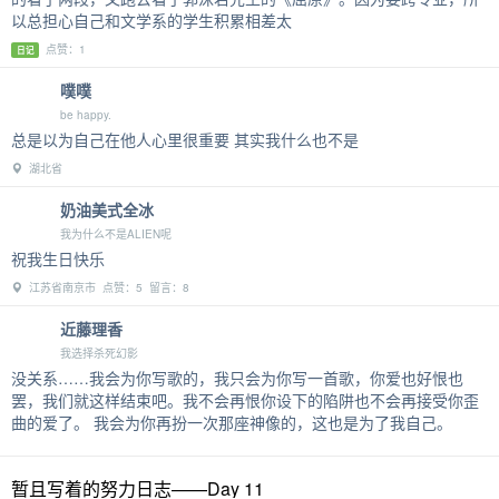
以总担心自己和文学系的学生积累相差太
点赞：1
日记
噗噗
be happy.
总是以为自己在他人心里很重要 其实我什么也不是
湖北省
奶油美式全冰
我为什么不是ALIEN呢
祝我生日快乐
江苏省南京市 点赞：5 留言：8
近藤理香
我选择杀死幻影
没关系……我会为你写歌的，我只会为你写一首歌，你爱也好恨也
罢，我们就这样结束吧。我不会再恨你设下的陷阱也不会再接受你歪
曲的爱了。 我会为你再扮一次那座神像的，这也是为了我自己。
暂且写着的努力日志——Day 11