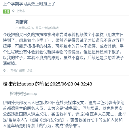
上个学期学习高数上时摊上了
上海市
日记
刺猬窝
不用假装努力，结局不会陪你演戏
今晚把购买已久的扭扭棒拿出来尝试跟着视频做个小蛋糕（朋友生日
快到了，想着做个小手工），果然还是得尝试了才知道我不喜欢弄扭
扭棒，可能是扭扭棒的材质，可能胶水的异味不适感，或者其他，整
个过程我没有体会到尝试新鲜事物的愉悦感。但扭扭棒还剩下很多，
以我的性子，本着不浪费的原则，虽然不喜欢，后续还是会想着法子
消耗掉。
广东省广州市 点赞：1
橙味安妃aesop 的笔记 2025/06/23 04:32:43
橙味安妃aesop
伊朗外交部发言人巴加埃20日在社交媒体发文，谴责以色列袭击伊朗
首都德黑兰的医务人员，认为这是“战争罪”。巴加埃说，以色列再次
公然违反国际人道主义法，袭击救护车，造成3名医务人员死亡，此举
是“蓄意杀人”。根据《日内瓦公约》，袭击救援行动中的医护人员和
人道车辆是明令禁止的行为，构成“战争罪”。