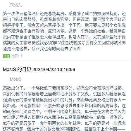
铁蛋儿
第一次住五星级酒店还是总统套房，感觉除了适合拍照没啥特别，还
是自己的床最舒服，虽然看着像狗窝，但是温暖。而且那个大浴缸还
把握摔倒了，我今天起来直接多出一个下巴，后天要去见那个女生我
都不知道会不会有影响，尼玛坑爹。这是一个浮躁的社会，我感觉自
己内在都是金子但是没人看得出来，也没人在乎，尤其是那些处于择
偶期的女生辅导员说我必须穿LV住总统套房才会有女生回应你我不知
道是不是这样，反正我也有时间就去了照着
点赞：1
日记
MosiS 的日记 2024/04/22 13:16:56
MosiS
高数出分了，一个略微低于我所预期的、却完全符合预期的坏成绩。
拿到试卷的时候我看着上面老师把小分改了又改，试图多从我摇晃逞
强如雨云的潦草笔触里抠出可怜的几分，然而毕竟离及格还有很大一
段距离。风雨飘摇啊！不禁开始思考过去那不堪回首的两周备考，连
轴转在四门硬课之中，不剩任何喘息的机会。似乎是在大物之后因为
太过疲乏而进入松懈状态从而没有认真细致地做书上的每一道例题、
似乎的确是只做了一套半到两套的往年试卷、似乎的确是对一些概念
还不够清楚...但为什么分数比我的预期还低，甚至低于上个学期——