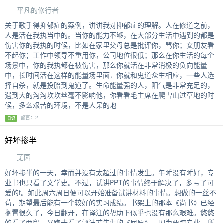
平凡的修行者
关于歌手得抑郁症的案例，讲讲我对抑郁症的理解。人在修道之前，
人是活在我执当中的。当你的能力不够，在大部分生活中遇到的都是
伤害你的我执的时候，比如在家里父母总是批评你，骂你；女朋友看
不起你；工作中领导不重用你，公司地位很低；那么在你生活的每个
场景中，你的我执都在被伤害，那么你就活在非常消极的负向能量
中，长时间活在这样的能量场里面，你就和鬼道众生相应，一些人选
择自杀，就是投胎到鬼道了。生命能量强的人，阳气是非常充足的，
遇到大的沟沟坎坎丝毫不影响他，你看看毛主席在爬雪山过草地的时
候，多么艰苦的环境，不是人呆的地
留言：2
日记
好坏掺半
芜园
好坏掺半的一天，幸而并没有太超过的事情发生。午睡没有睡好，专
业书也只看了文学史。不过，试讲PPT的事情终于解决了，多亏了可
爱的f。如此周六周日便可以开始准备试讲材料的事情。想做的一丝不
苟，期望最后能有一个较好的实习成绩。书架上的那本《尚书》已经
搁置很久了，今日翻开，在译注的帮助下似乎也没有那么艰难。悠悠
的看了两段，又跑去看了郭沫若先生的《屈原》。因为要跨专业，所