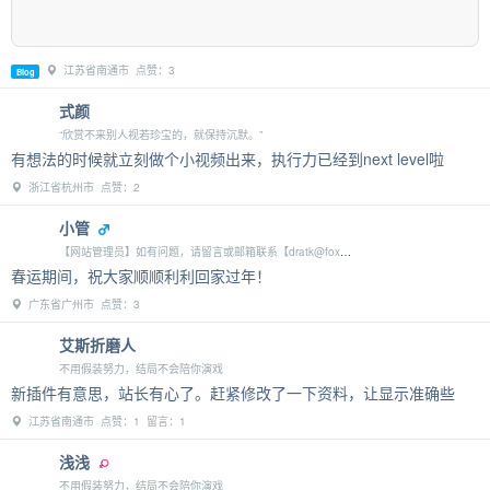
江苏省南通市 点赞：3
Blog
式颜
“欣赏不来别人视若珍宝的，就保持沉默。”
有想法的时候就立刻做个小视频出来，执行力已经到next level啦
浙江省杭州市 点赞：2
小管
【网站管理员】如有问题，请留言或邮箱联系【dratk@foxmail.com】
春运期间，祝大家顺顺利利回家过年！
广东省广州市 点赞：3
艾斯折磨人
不用假装努力，结局不会陪你演戏
新插件有意思，站长有心了。赶紧修改了一下资料，让显示准确些
江苏省南通市 点赞：1 留言：1
浅浅
不用假装努力，结局不会陪你演戏