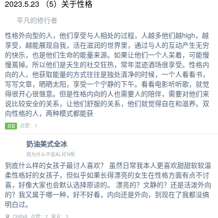
2023.5.23 （5）关于性格
平凡的修行者
性格外向型的人，他们享受与人相处的过程，人越多他们越high，越
享受，越能展现自我，活在滋润的世界里，通过与人的互动产生无穷
的快乐，也是他们生命的能量来源。如果让他们一个人呆着，可能慢
慢蔫掉。所以他们是天生的社交狂热，常年混迹酒场很享受。性格内
向的人，他获取能量的方式往往是独处清净的时候，一个人看看书，
写写文章，晒晒太阳，享受一个宁静的下午。看看电影听听歌，就觉
得很开心很惬意。但是性格内向的人也需要人的陪伴，需要对他们来
说比较安全的关系，让他们舒服的关系，他们就觉得自在和滋养。双
向性格的人，两种模式都能获
点赞：1
日记
奶油美式全冰
我为什么不是ALIEN呢
到底什么样的女孩子最讨人喜欢？ 虽然日常我本人更喜欢甜甜软软温
柔性格好的女孩子，但似乎如果长得漂亮的女生在性格方面有点不讨
喜，好像大家也会默认选择原谅的。 漂亮的？文静的？还是活泼外向
的？我又属于哪一种，好不好看，内向还是外向，到现在了我都没搞
明白过。
CHINA 点赞：2 留言：3