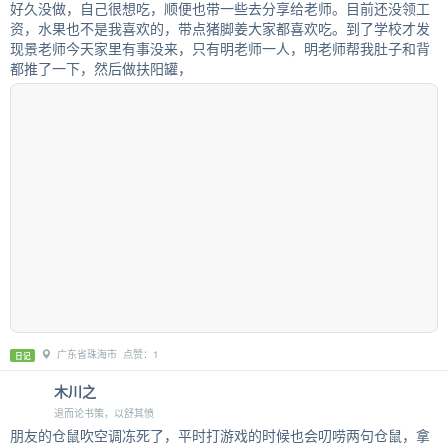
好久没做，自己很想吃，顺便也带一些去分享给老师。目前还没领工
资，水果也不是我喜欢的，带点猪脚姜大家都喜欢吃。到了学校才发
现景老师今天家里有事没来，只有明老师一人，明老师帮我肚子和背
都推了一下，然后做扶阳罐，
广东省珠海市 点赞：1
日记
木川之
退而论书策，以舒其愤
朋友的仓鼠吹空调冻死了，平时打游戏的时候也会叨唠两句仓鼠，拿