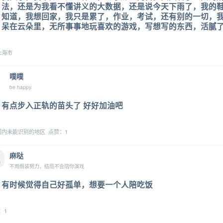
法，还是为我看不懂讲义的大数据，还是说今天下雨了，我的
知道，我想回家，我只是累了，作业，考试，还有别的一切，
呆在云朵里，无所事事地玩喜欢的游戏，写想写的东西，活腻
上海市
噗噗
be happy.
有点步入正轨的苗头了 好好加油吧
内未能识别的地区 点赞：1
麻哒
不用假装努力，结局不会陪你演戏
有时候觉得自己好孤单，想要一个人陪吃饭
：1