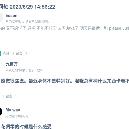
轴 2023/6/29 14:56:22
Essen
不用假装努力，结局不会陪你演戏
的 又不想学了 好吧 不能不想学 去看Java了 明天是最后一科 please
点赞：2 留言：2
九百万
平平无奇的刷赞小能手一枚呀
感觉很焦虑。最近身体不是特别好。喉咙总有种什么东西卡着
：1 留言：1
My way
还是要变得更好呀
花凋零的时候是什么感受