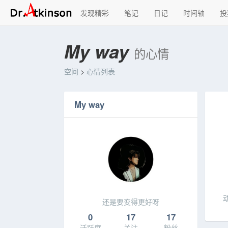
发现精彩
笔记
日记
时间轴
投
My way
的心情
空间
>
心情列表
My way
还是要变得更好呀
0
17
17
活跃度
关注
粉丝