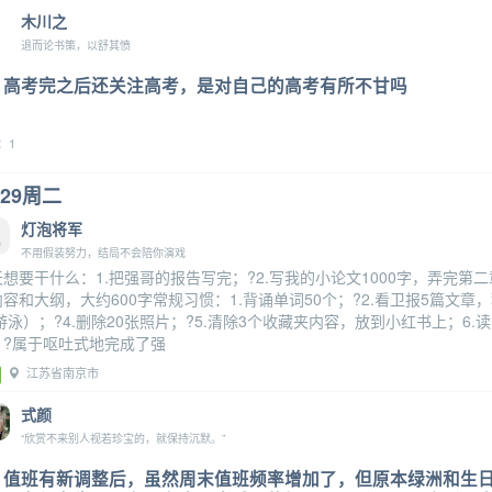
木川之
退而论书策，以舒其愤
高考完之后还关注高考，是对自己的高考有所不甘吗
：1
.29周二
灯泡将军
不用假装努力，结局不会陪你演戏
天想要干什么：1.把强哥的报告写完；?2.写我的小论文1000字，弄完第
容和大纲，大约600字常规习惯：1.背诵单词50个；?2.看卫报5篇文章，
游泳）；?4.删除20张照片；?5.清除3个收藏夹内容，放到小红书上；6.
；?属于呕吐式地完成了强
江苏省南京市
式颜
“欣赏不来别人视若珍宝的，就保持沉默。”
值班有新调整后，虽然周末值班频率增加了，但原本绿洲和生