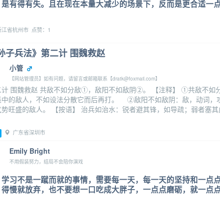
是有得有失。且在现在本量大减少的场景下，反而是更合适一
江省杭州市 点赞：1
孙子兵法》第二计 围魏救赵
小管
【网站管理员】如有问题，请留言或邮箱联系【dratk@foxmail.com】
二计 围魏救赵 共敌不如分敌①，敌阳不如敌阴②。 【注释】 ①共敌不
集中的敌人，不如设法分散它而后再打。 ②敌阳不如敌阴：敌，动词，攻
气势旺盛的敌人。 【按语】 治兵如治水：锐者避其锋，如导疏；弱者塞
广东省深圳市
Emily Bright
不用假装努力，结局不会陪你演戏
学习不是一蹴而就的事情，需要每一天，每一天的坚持和一点
得慢就放弃，也不要想一口吃成大胖子，一点点磨砺，就一点