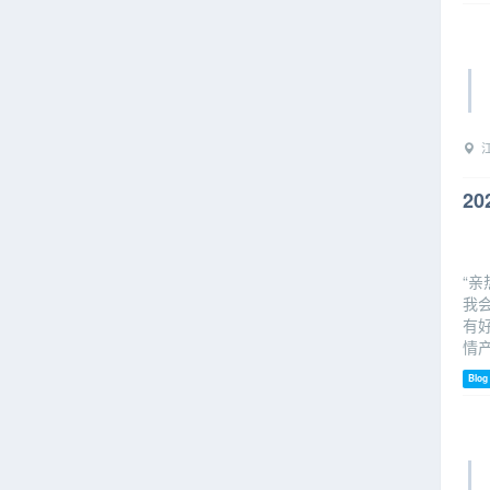
江
2
“
我
有
情
Blog