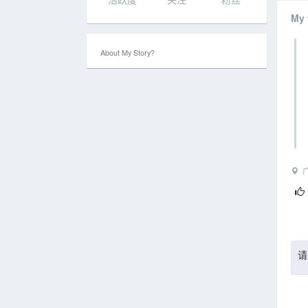
My
About My Story?
广
请