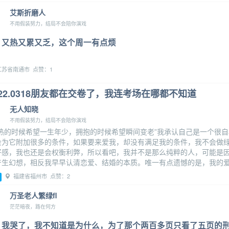
艾斯折磨人
不用假装努力，结局不会陪你演戏
又热又累又乏，这个周一有点烦
苏省南通市 点赞：1
022.0318朋友都在交卷了，我连考场在哪都不知道
无人知晓
不用假装努力，结局不会陪你演戏
亲热的时候希望一生年少，拥抱的时候希望瞬间变老”我承认自己是一个很
会为它附加很多的条件，如果要来爱我，却没有满足我的条件，我不会做
好感，我也还是会权衡利弊，所以看吧，我并不是那么纯粹的人，可能是
产生幻想，相反我早早认清恋爱、结婚的本质。唯一有点遗憾的是，我的
福建省福州市 点赞：2
万圣老人繁绿fl
茫茫暗夜，路在何方
我哭了，我不知道是为什么，为了那个两百多页只看了五页的