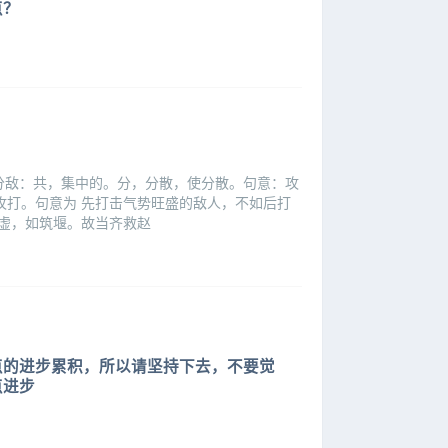
点？
如分敌：共，集中的。分，分散，使分散。句意：攻
打。句意为 先打击气势旺盛的敌人，不如后打
其虚，如筑堰。故当齐救赵
点的进步累积，所以请坚持下去，不要觉
点进步