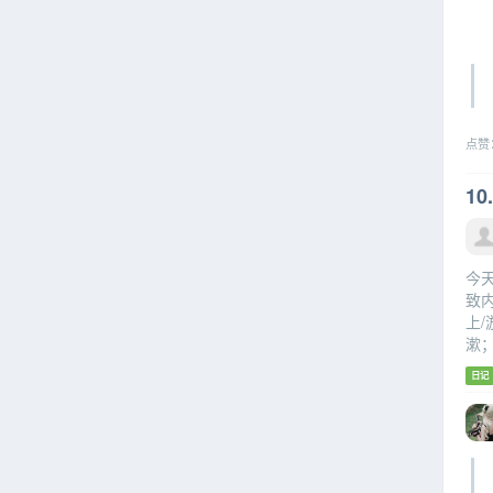
点赞
10
今
致内
上/
漱
日记