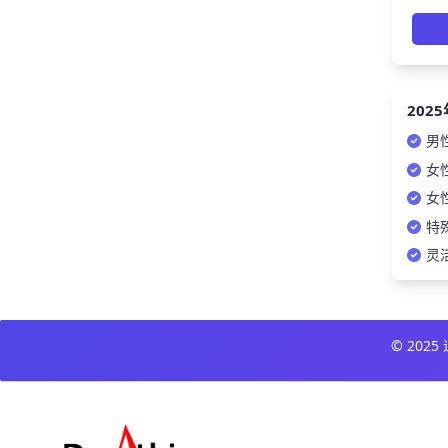
202
男
女
女
特
灵
© 20