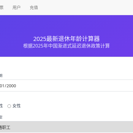
票
用户
充值
2025最新退休年龄计算器
根据2025年中国渐进式延迟退休政策计算
期
性
女性
型